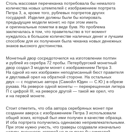
Столь массовая перечеканка потребовала бы немалого
количества новых штемпелей с изображением портрета
Петра 3, а, кроме того, рублевых портретов других
государей. Изделия должны были бы копировать
предыдущие модели монет, но при этом иметь
и оригинальные пометки в виде букв. Но проблема
заключалась в том, что правительство в тот момент
нуждалось в большом количестве наличных денег и лучшим
способом для их получения была чеканка новых денежных
знаков высокого достоинства.
Монетный двор сосредоточился на изготовлении полтин
и рублей из серебра 72 пробы. Петербургский монетный
двор создал 3 модели монет с изображением Петра 3.
На одной из них изображен неподписанный бюст правителя
и двуглавый орел на обратной стороне. На остальных
двух — с подписью автора (Самойл Юдин — С.Ю.) в обрезе
рукава. На реверсе одной монеты — перекрещенная литера
П с цифрой III, на реверсе другой — такой же орел, что
и на первой монете.
Стоит отметить, что оба автора серебряных монет при
создании аверса с изображением Петра 3 использовали
общий эскиз, который был ими получен в качестве образца.
И оба портрета получились одинаково непривлекательными.
При этом нужно учесть, что граверы создавали изначально
натуру, внешность которой не вызывала бы симпатий.