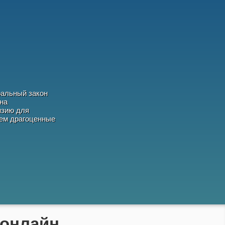
ральный закон
на
нзию для
аем драгоценные
 онлайн