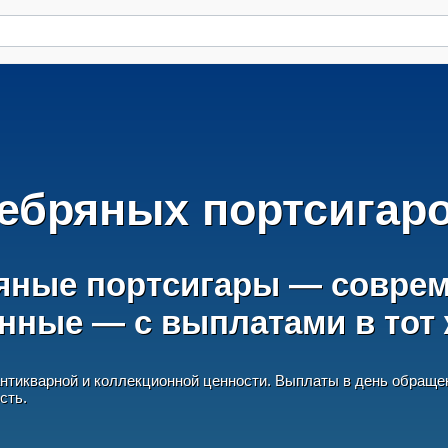
ебряных портсигар
яные портсигары — соврем
инные — с выплатами в тот 
антикварной и коллекционной ценности. Выплаты в день обраще
сть.