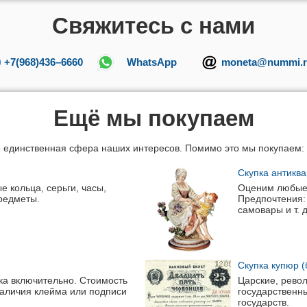
Свяжитесь с нами
+7(968)436–6660
WhatsApp
moneta@nummi.r
Ещё мы покупаем
 единственная сфера наших интересов. Помимо это мы покупаем:
Скупка антикв
е кольца, серьги, часы,
Оценим любые 
предметы.
Предпочтения: 
самовары
и т. 
Скупка купюр (
ека включительно. Стоимость
Царские, рево
наличия клейма или подписи
государственн
государств.