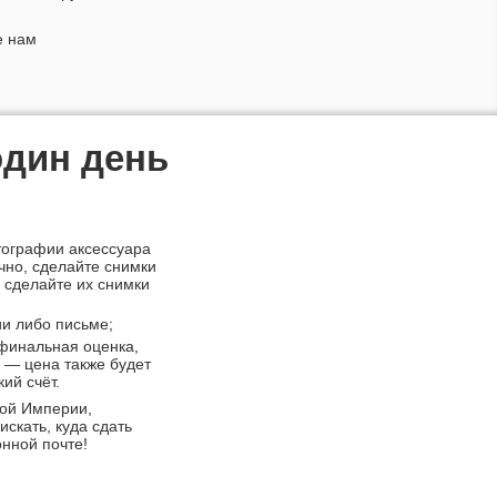
е нам
один день
тографии аксессуара
чно, сделайте снимки
 сделайте их снимки
и либо письме;
 финальная оценка,
 — цена также будет
ий счёт.
кой Империи,
скать, куда сдать
нной почте!