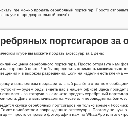
искать, где можно продать серебряный портсигар. Просто отправьт
 получите предварительный расчёт.
ребряных портсигаров за 
ческом клубе вы можете продать аксессуар за 1 день:
онлайн-оценка
серебряного портсигара. Просто отправьте нам фо
и электронной почте. Чтобы определить стоимость максимально то
вещении и в высоком разрешении. Если на изделии есть клейма —
енку и вышлем вам предварительный расчёт в ответном сообщени
с устроит — будем рады видеть вас в нашем офисе! Здесь пройдёт
 стоимость, за которую вы сможете продать серебряный портсигар
хранности. Деньги выплачиваем на месте или переводим на банковск
 ведётся скупка серебряных портсигаров не только времён Российс
 Также приобретаем повреждённые аксессуары. Поэтому не нужно и
гар — просто отправьте фотографии нам по WhatsApp или электро