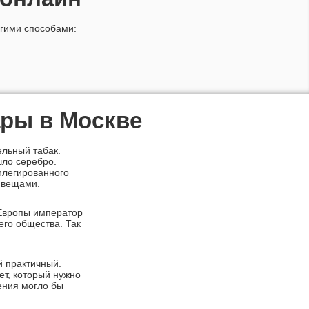
угими способами:
ары в Москве
ельный табак.
шло серебро.
илегированного
 вещами.
 Европы император
его общества. Так
й практичный.
ет, который нужно
щения могло бы