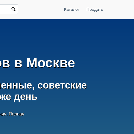
Каталог
Продать
ов в Москве
енные, советские
же день
ния. Полная