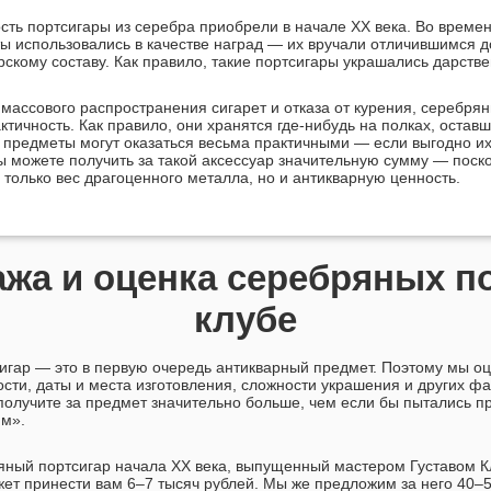
ть портсигары из серебра приобрели в начале XX века. Во време
ы использовались в качестве наград — их вручали отличившимся 
скому составу. Как правило, такие портсигары украшались дарств
 массового распространения сигарет и отказа от курения, серебря
ктичность. Как правило, они хранятся
где-нибудь
на полках, оставш
и предметы могут оказаться весьма практичными — если выгодно их
ы можете получить за такой аксессуар значительную сумму — поск
только вес драгоценного металла, но и антикварную ценность.
ажа и оценка серебряных п
клубе
гар — это в первую очередь антикварный предмет. Поэтому мы оц
ости, даты и места изготовления, сложности украшения и других ф
получите за предмет значительно больше, чем если бы пытались 
мм».
ный портсигар начала XX века, выпущенный мастером Густавом К
жет принести вам 6–7 тысяч рублей. Мы же предложим за него 40–5