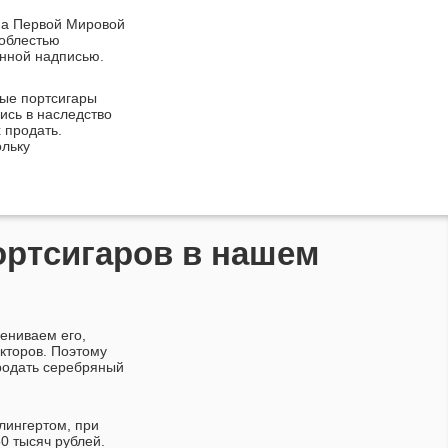
на Первой Мировой
доблестью
енной надписью.
ные портсигары
ись в наследство
 продать.
ольку
ортсигаров в нашем
ениваем его,
акторов. Поэтому
продать серебряный
лингертом, при
0 тысяч рублей.