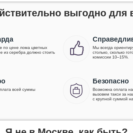
йствительно выгодно для 
арда
Справедлив
е по цене лома цветных
Мы всегда ориентир
ие из серебра должно стоить
столько, сколько го
комиссии 10–15%.
ро
Безопасно
ыплата всей суммы
Возможна оплата на
вызовем такси за на
с крупной суммой н
Я не в Москве, как быть?