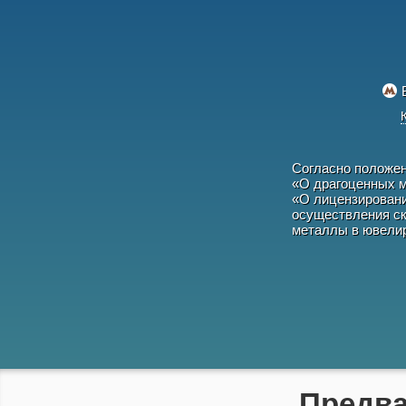
Согласно положе
«О драгоценных м
«О лицензировани
осуществления ск
металлы в ювелир
Предва