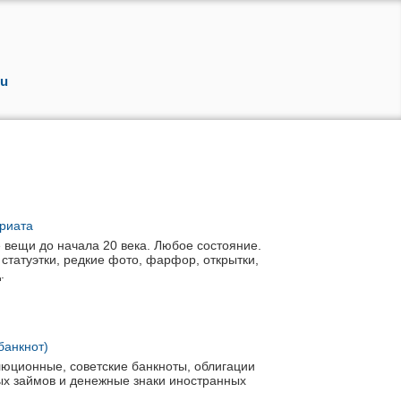
u
ариата
вещи до начала 20 века. Любое состояние.
статуэтки, редкие фото, фарфор, открытки,
д.
банкнот)
люционные, советские банкноты, облигации
ых займов и денежные знаки иностранных