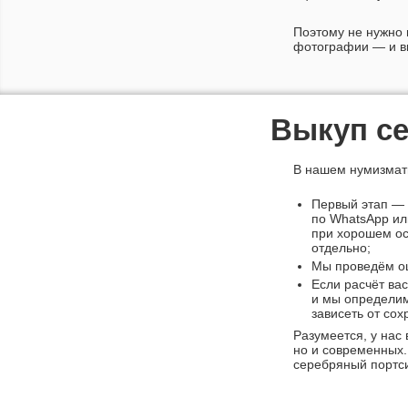
Поэтому не нужно 
фотографии — и вы
Выкуп се
В нашем нумизмати
Первый этап —
по WhatsApp ил
при хорошем ос
отдельно;
Мы проведём оц
Если расчёт ва
и мы определим
зависеть от со
Разумеется, у нас
но и современных.
серебряный портси