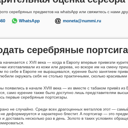
фото серебряных предметов на whatsApp или свяжитесь с нами др
660
WhatsApp
moneta@nummi.ru
дать серебряные портсиг
а начинается с XVII века — когда в Европу впервые привезли курит
чки изготавливали из кожи или дерева, но вскоре им на смену при
ам по себе в Европе не выращивался, курение было занятием прив
любили окружать себя не столько практичными, сколько красивыми
ры появились в начале XVIII века — их вместе с табаком привёз из
ется, само курение также было доступно лишь представителям высш
ись первые серебряные портсигары.
ано не случайно. Среди всех драгоценных металлов этот — самы
 не деформируется и характерно блестит. А портсигар — это предм
х и доставать несколько раз в день. Золото в таких условиях обра
рмироваться.