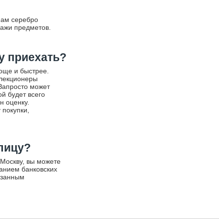
нам серебро
дажи предметов.
у приехать?
още и быстрее.
ллекционеры
 Запросто может
ой будет всего
н оценку.
 покупки,
олицу?
 Москву, вы можете
занием банковских
азанным