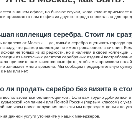
ается в нашем офисе, но бывают случаи, когда клиент присылает 
или приезжает к нам в офис из другого города специально для про
ьшая коллекция серебра. Стоит ли сраз
ь недалеко от Москвы — да, живьём серебро оценивать гораздо пр
те в виду, что размер коллекции не имеет решающего значения. Ко
исходя не только из их редкости, но и наличия в своей коллекции.
коллекции из нескольких десятков серебряных изделий востребованн
чала пришлите нам качественные фото, чтобы мы произвели онлай
 не занимает много времени. Мы сообщим предварительную сумму
 к нам или нет.
 ли продать серебро без визита в ст
м воспользоваться
онлайн-оценкой
. Если вам трудно добираться в
 курьерской компанией или Почтой России (первым классом) с ука
жайшие часы после получения посылки мы переведем деньги по ук
ния данной услуги уточняйте у наших менеджеров.