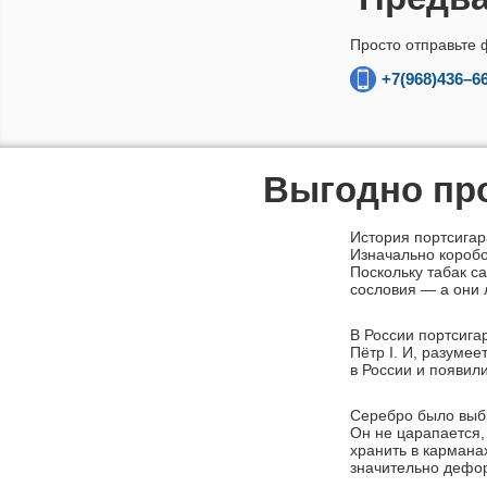
Просто отправьте 
+7(968)436–6
Выгодно про
История портсигар
Изначально коробо
Поскольку табак с
сословия — а они 
В России портсига
Пётр I. И, разуме
в России и появил
Серебро было выбр
Он не царапается,
хранить в кармана
значительно дефо