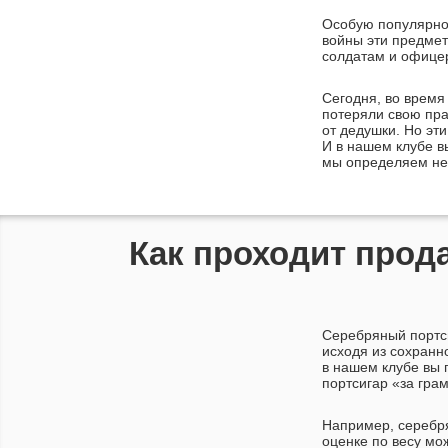
Особую популярнос
войны эти предмет
солдатам и офицер
Сегодня, во время
потеряли свою пра
от дедушки. Но эт
И в нашем клубе в
мы определяем не 
Как проходит прод
Серебряный портси
исходя из сохранн
в нашем клубе вы 
портсигар «за гра
Например, серебря
оценке по весу мо