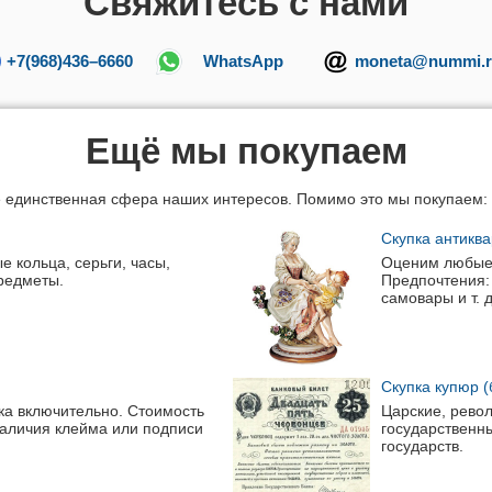
Свяжитесь с нами
+7(968)436–6660
WhatsApp
moneta@nummi.r
Ещё мы покупаем
 единственная сфера наших интересов. Помимо это мы покупаем:
Скупка антикв
е кольца, серьги, часы,
Оценим любые 
предметы.
Предпочтения: 
самовары
и т. 
Скупка купюр (
ека включительно. Стоимость
Царские, рево
наличия клейма или подписи
государственн
государств.