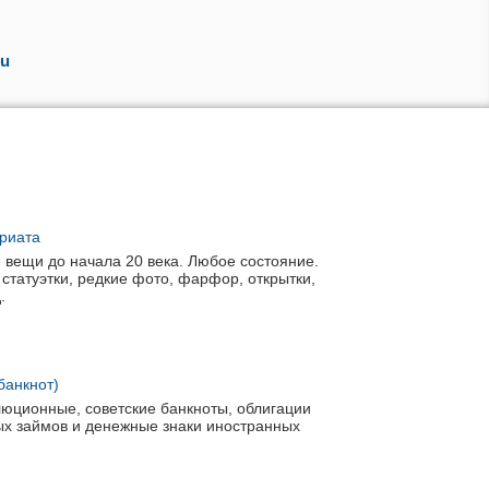
u
ариата
вещи до начала 20 века. Любое состояние.
статуэтки, редкие фото, фарфор, открытки,
д.
банкнот)
люционные, советские банкноты, облигации
ых займов и денежные знаки иностранных