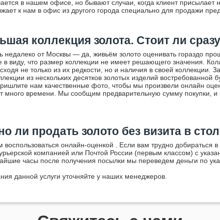
ается в нашем офисе, но бывают случаи, когда клиент присылает 
зжает к нам в офис из другого города специально для продажи пре
ьшая коллекция золота. Стоит ли сраз
ь недалеко от Москвы — да, живьём золото оценивать гораздо про
те в виду, что размер коллекции не имеет решающего значения. Ко
сходя не только из их редкости, но и наличия в своей коллекции. 
оллекции из нескольких десятков золотых изделий востребованной б
ришлите нам качественные фото, чтобы мы произвели онлайн оце
т много времени. Мы сообщим предварительную сумму покупки, и 
о ли продать золото без визита в сто
м воспользоваться
онлайн-оценкой
. Если вам трудно добираться в
курьерской компанией или Почтой России (первым классом) с указа
жайшие часы после получения посылки мы переведем деньги по ук
ния данной услуги уточняйте у наших менеджеров.