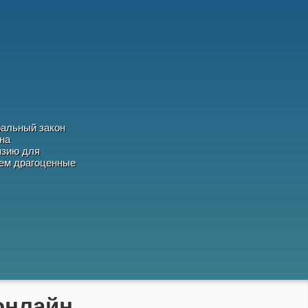
ральный закон
на
нзию для
аем драгоценные
онлайн