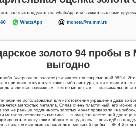
фото золотых предметов на whatsApp или свяжитесь с нами другим
660
WhatsApp
moneta@nummi.ru
царское золото 94 пробы в
выгодно
проба («червонное золото») эквивалентна современной
999-й
. Это
ла в принципе отсутствует
какая-либо
лигатура, хотя и очистить его
редставляется возможным. Тем не менее, это — максимальная сте
тически не использовался для изготовления украшений даже во в
сняется мягкостью металла. Сплав очень пластичный, его можно и
е зря же раньше подлинность золотых монет проверяли «на зубок»,
ти металла оставалась вмятина — значит, это настоящий драгоце
ормировать монету таким образом не удалось — речь идёт о поддел
жных знаков использовалось золото меньшей пробы — 86,
4-й
золо