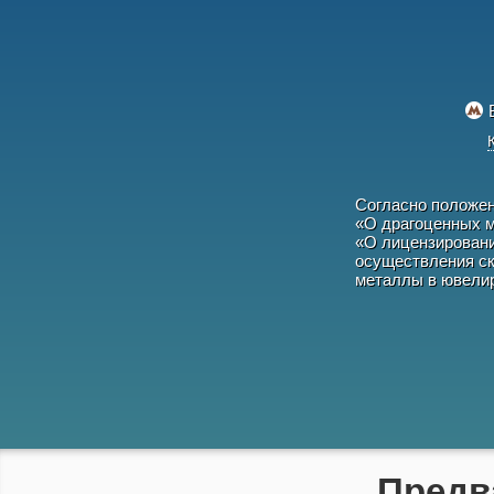
Согласно положе
«О драгоценных м
«О лицензировани
осуществления ск
металлы в ювелир
Предв