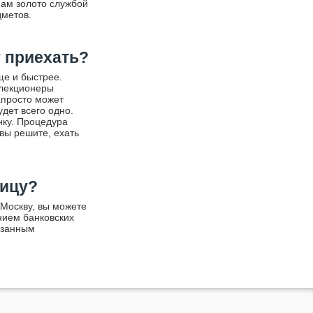
нам золото службой
дметов.
у приехать?
ще и быстрее.
ллекционеры
Запросто может
удет всего одно.
нку. Процедура
вы решите, ехать
лицу?
 Москву, вы можете
нием банковских
азанным