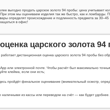
олее выгодно продать царское золото 94 пробы: цена учитывает к
 При этом мы оцениваем изделия так же быстро, как и ломбарды.
вары определят происхождение и подлинность предмета за 30–45 
ращаться в офис!
-оценка
царского золота 94
с работает дистанционная оценка царского золота 94 пробы без об
App или электронной почте. Чтобы расчёт был максимально точны
те клейма, если они есть;
десь пройдёт финальное оценивание (внимательный осмотр, опред
е наличными из кассы или переводом на счёт — как будет удобнее.