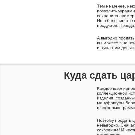
Тем не менее, нек
позволить украшен
сохранила примеры
Но в большинстве 
продуктов. Правда
А выгодно продать
вы можете в наше
и выплатим деньги
Куда сдать ца
Каждое ювелирное
коллекционной ист
изделия, созданн
мануфактуры Верхо
в несколько грамм
Поэтому продать ц
невыгодно. Сначал
сокровище! И нест
артефактов…