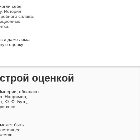
могли себе
у. История
пробного сплава.
тиционных
итки.
ов и даже лома —
ную оценку
ыстрой оценкой
Империи, обладают
а. Например,
н
,
Ю. Ф. Бутц
,
ри весе
 может быть
 настоящее
жество