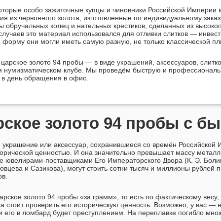
оторые особо зажиточные купцы и чиновники Российской Империи 
ия из червонного золота, изготовленные по индивидуальному заказ
 обручальных колец и нательных крестиков, сделанных из высоко
случаев это материал использовался для отливки слитков — инвес
, форму они могли иметь самую разную, не только классической пл
 царское золото 94 пробы — в виде украшений, аксессуаров, слитк
м нумизматическом клубе. Мы проведём быструю и профессиональ
 в день обращения в офис.
рское золото 94 пробы с б
 украшение или аксессуар, сохранившиеся со времён Российской 
орической ценностью. И она значительно превышает массу металл
ые
ювелирами-поставщиками
Его Императорского Двора (
К. Э. Боли
вцева и Сазикова), могут стоить сотни тысяч и миллионы рублей п
ов.
арское золото 94 пробы «за грамм», то есть по фактическому весу,
а стоит проверить его историческую ценность. Возможно, у вас —
и его в ломбард будет преступлением. На переплавке погибло мно