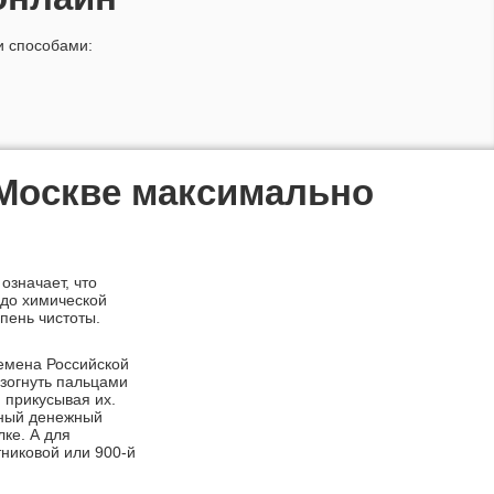
и способами:
 Москве максимально
 означает, что
 до химической
пень чистоты.
ремена Российской
зогнуть пальцами
 прикусывая их.
нный денежный
ке. А для
тниковой или
900-й