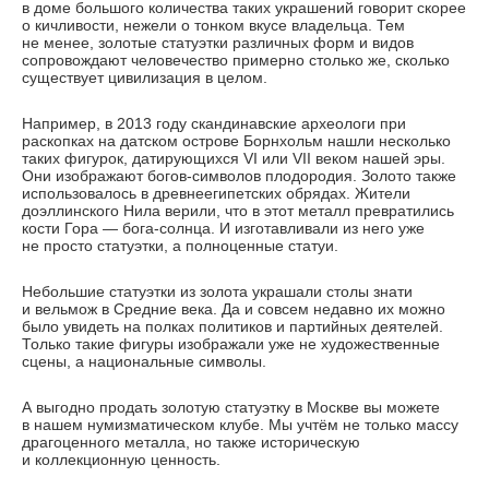
в доме большого количества таких украшений говорит скорее
о кичливости, нежели о тонком вкусе владельца. Тем
не менее, золотые статуэтки различных форм и видов
сопровождают человечество примерно столько же, сколько
существует цивилизация в целом.
Например, в 2013 году скандинавские археологи при
раскопках на датском острове Борнхольм нашли несколько
таких фигурок, датирующихся VI или VII веком нашей эры.
Они изображают
богов-символов
плодородия. Золото также
использовалось в древнеегипетских обрядах. Жители
доэллинского Нила верили, что в этот металл превратились
кости Гора —
бога-солнца
. И изготавливали из него уже
не просто статуэтки, а полноценные статуи.
Небольшие статуэтки из золота украшали столы знати
и вельмож в Средние века. Да и совсем недавно их можно
было увидеть на полках политиков и партийных деятелей.
Только такие фигуры изображали уже не художественные
сцены, а национальные символы.
А выгодно продать золотую статуэтку в Москве вы можете
в нашем нумизматическом клубе. Мы учтём не только массу
драгоценного металла, но также историческую
и коллекционную ценность.