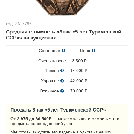
код: ZN-7796
Средняя стоимость «Знак «5 лет Туркменской
ССР»» на аукционах
Состояние
Цена
Очень плохое
3 500
Р
Плохое
14 000
Р
Хорошее
42 000
Р
Отличное
70 000
Р
Продать Знак «5 лет Туркменской ССР»
От 2 975 до 66 500
Р
— максимальная стоимость этого
предмета на сегодняшний день.
Мы готовы выкупить это изделие в одном из наших