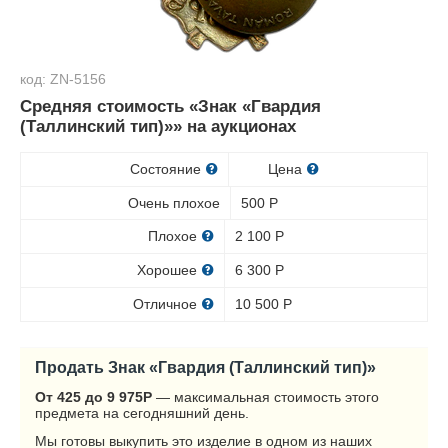
код: ZN-5156
Средняя стоимость «Знак «Гвардия
(Таллинский тип)»» на аукционах
Состояние
Цена
Очень плохое
500
Р
Плохое
2 100
Р
Хорошее
6 300
Р
Отличное
10 500
Р
Продать Знак «Гвардия (Таллинский тип)»
От 425 до 9 975
Р
— максимальная стоимость этого
предмета на сегодняшний день.
Мы готовы выкупить это изделие в одном из наших