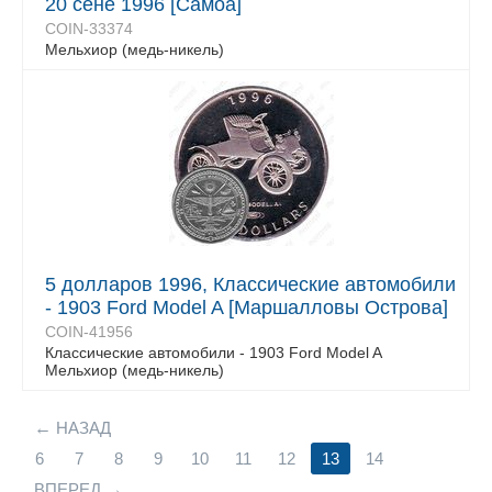
20 сене 1996 [Самоа]
COIN-33374
Мельхиор (медь-никель)
5 долларов 1996, Классические автомобили
- 1903 Ford Model A [Маршалловы Острова]
COIN-41956
Классические автомобили - 1903 Ford Model A
Мельхиор (медь-никель)
НАЗАД
6
7
8
9
10
11
12
13
14
ВПЕРЕД