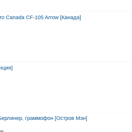
ro Canada CF-105 Arrow [Канада]
нция]
Берлинер, граммофон [Остров Мэн]
он