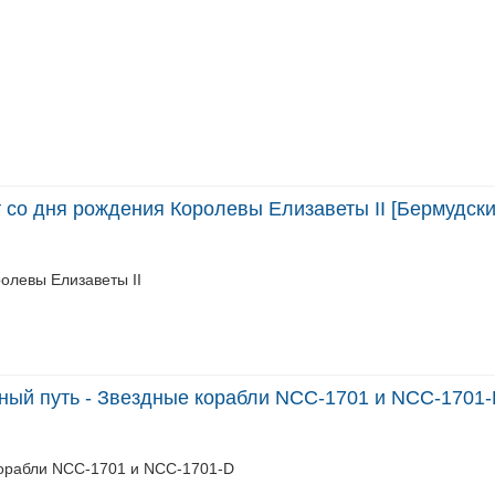
т со дня рождения Королевы Елизаветы II [Бермудск
олевы Елизаветы II
дный путь - Звездные корабли NCC-1701 и NCC-1701
корабли NCC-1701 и NCC-1701-D