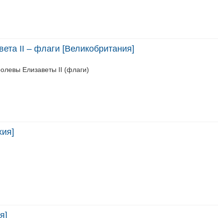
вета II – флаги [Великобритания]
олевы Елизаветы II (флаги)
хия]
я]