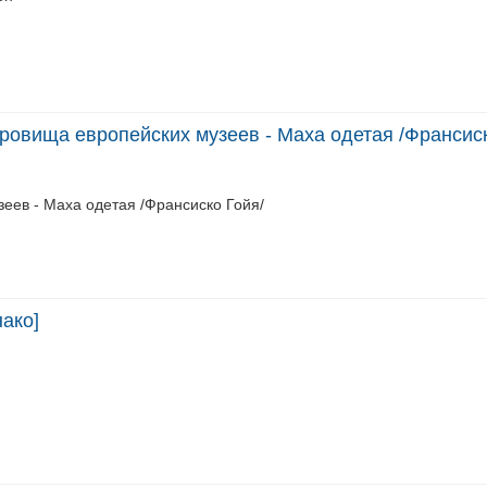
ровища европейских музеев - Маха одетая /Франсиск
еев - Маха одетая /Франсиско Гойя/
ако]