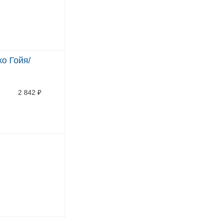
о Гойя/
2 842
₽