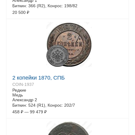
Александр 1
Биткин: 366 (R2), Конрос: 198/82
20 500
₽
2 копейки 1870, СПБ
COIN-1937
Редкие
Медь
Александр 2
Биткин: 524 (R1), Конрос: 202/7
458
₽
—
99 479
₽