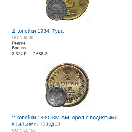
2 копейки 1934, Тува
COIN-9080
Редкие
Бронза
3 374
₽
—
7 688
₽
2 копейки 1830, КМ-АМ, орёл с поднятыми
крыльями, новодел
COIN-10459