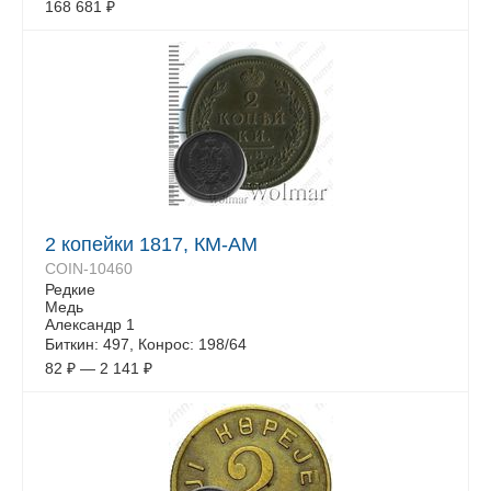
168 681
₽
2 копейки 1817, КМ-АМ
COIN-10460
Редкие
Медь
Александр 1
Биткин: 497, Конрос: 198/64
82
₽
—
2 141
₽