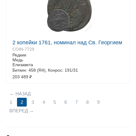
2 копейки 1761, номинал над Св. Георгием
COIN-7729
Редкие
Медь
Елизавета
Биткин: 458 (R4), Конрос: 191/31
203 489
₽
НАЗАД
1
2
3
4
5
6
7
8
9
ВПЕРЕД