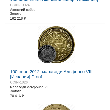
COIN-10024
Ахенский собор
Золото
162 218
₽
100 евро 2012, мараведи Альфонсо VIII
[Испания] Proof
COIN-1826
мараведи Альфонсо VIII
Золото
70 416
₽