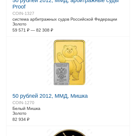
50 рублей 2012, ММД, арбитражные суды
Proof
COIN-1327
система арбитражных судов Российской Федерации
Золото
59 571
₽
—
82 308
₽
50 рублей 2012, ММД, Мишка
COIN-1270
Белый Mишка
Золото
82 934
₽