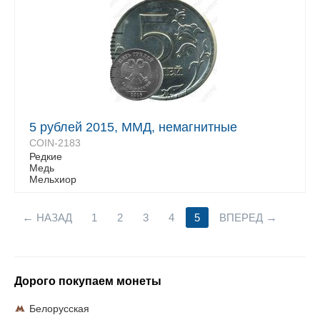
5 рублей 2015, ММД, немагнитные
COIN-2183
Редкие
Медь
Мельхиор
НАЗАД
1
2
3
4
5
ВПЕРЕД
Дорого покупаем монеты
Белорусская