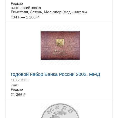
Редкие
винторогий козёл
Биметалл, Латунь, Мельхиор (медь-никель)
434
₽
—
1 208
₽
годовой набор Банка России 2002, ММД
SET-13136
7шт.
Редкие
21 366
₽