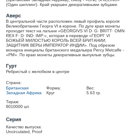
(Один шиллинг). Край укаршен декоративными зубцами.
Аверс
В центральной части расположен левый профиль короля
Великобритании Георга VI в короне. По дуге края монеты
проходит текст на латыни «GEORGIVS VI D∙ G∙ BRITT∙ OMN∙
REX F∙ D∙ IND∙ IMP:», которая в переводе «ГЕОРГ VI
БОЖЬЕЙ МИЛОСТЬЮ КОРОЛЬ ВСЕЙ БРИТАНИИ,
ЗАЩИТНИК ВЕРЫ ИМПЕРАТОР ИНДИИ». Под обрезом
монарха инициалы британского медальера Percy Metcalfe -
«PM». По краю монеты декоративные выпуклые зубцы.
Гурт
Ребристый с желобком в центре
Страна:
Британская
Форма:
Вес:
Западная Африка
Круг
5.63
гр.
Тираж:
8010000
шт.
Серия
Качество выпуска:
Uncirculated, Proof