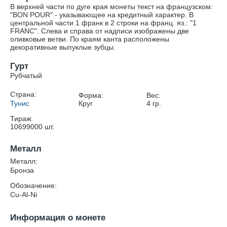
В верхней части по дуге края монеты текст на французском:
"BON POUR" - указывающее на кредитный характер. В
центральной части 1 франк в 2 строки на франц. яз.: "1
FRANC". Слева и справа от надписи изображены две
оливковые ветви. По краям канта расположены
декоративные выпуклые зубцы.
Гурт
Рубчатый
Страна:
Форма:
Вес:
Тунис
Круг
4
гр.
Тираж:
10699000
шт.
Металл
Металл:
Бронза
Обозначение:
Cu-Al-Ni
Информация о монете