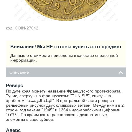
код: COIN-27642
Внимание! Мы НЕ готовы купить этот предмет.
Данные о стоимости приведены в качестве справочной
информации.
Описание
Реверс
По дуге края монеты название Французского протектората
Тунис, сверху - на французском: "TUNISIE", снизу - на
арабском: "الهـلة التونسىة". В центральной части реверса
рельефный рисунок двух оливковых ветвей. Между ними в 2
строки год чекана "1945" и 1364 индо-арабскими цифрами
"١٣٦٤". По краям канта расположены декоративные
элементы в виде зубцов.
Аверс