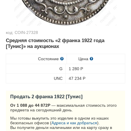
код: COIN-27328
Средняя стоимость «2 франка 1922 года
[Тунис]» на аукционах
Состояние
Цена
G
1 280
Р
UNC
47 234
Р
Продать 2 франка 1922 [Тунис]
От 1 088 до 44 872
Р
— максимальная стоимость этого
предмета на сегодняшний день.
Мы готовы выкупить это изделие в одном из наших
безопасных офисов (
Адреса и как добраться
).
Вы получите деньги наличными или на карту сразу в