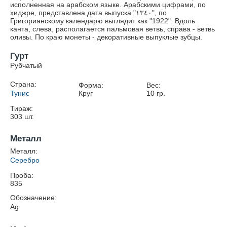
исполненная на арабском языке. Арабскими цифрами, по
хиджре, представлена дата выпуска "١٣٤٠", по
Григорианскому календарю выглядит как "1922". Вдоль
канта, слева, располагается пальмовая ветвь, справа - ветвь
оливы. По краю монеты - декоративные выпуклые зубцы.
Гурт
Рубчатый
Страна:
Форма:
Вес:
Тунис
Круг
10
гр.
Тираж:
303
шт.
Металл
Металл:
Серебро
Проба:
835
Обозначение:
Ag