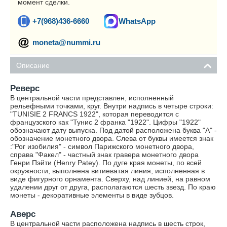
момент сделки.
+7(968)436-6660
WhatsApp
moneta@nummi.ru
Описание
Реверс
В центральной части представлен, исполненный
рельефными точками, круг. Внутри надпись в четыре строки:
"TUNISIE 2 FRANCS 1922", которая переводится с
французского как "Тунис 2 франка "1922". Цифры "1922"
обозначают дату выпуска. Под датой расположена буква "А" -
обозначение монетного двора. Слева от буквы имеется знак
:"Рог изобилия" - символ Парижского монетного двора,
справа "Факел" - частный знак гравера монетного двора
Генри Пэйти (Henry Patey). По дуге края монеты, по всей
окружности, выполнена витиеватая линия, исполненная в
виде фигурного орнамента. Сверху, над линией, на равном
удалении друг от друга, располагаются шесть звезд. По краю
монеты - декоративные элементы в виде зубцов.
Аверс
В центральной части расположена надпись в шесть строк,