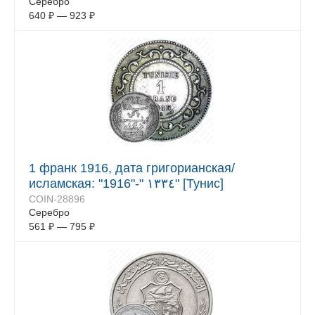
Серебро
640
₽
—
923
₽
1 франк 1916, дата григорианская/
исламская: "1916"-" ١٣٣٤" [Тунис]
COIN-28896
Серебро
561
₽
—
795
₽