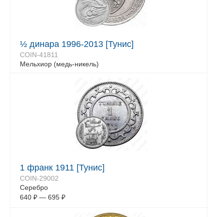
½ динара 1996-2013 [Тунис]
COIN-41811
Мельхиор (медь-никель)
1 франк 1911 [Тунис]
COIN-29002
Серебро
640
₽
—
695
₽