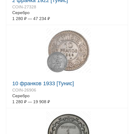
2 франка 1922 [Тунис]
COIN-27328
Серебро
1 280
₽
—
47 234
₽
10 франков 1933 [Тунис]
COIN-26906
Серебро
1 280
₽
—
19 908
₽