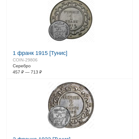
1 франк 1915 [Тунис]
COIN-29806
Серебро
457
₽
—
713
₽