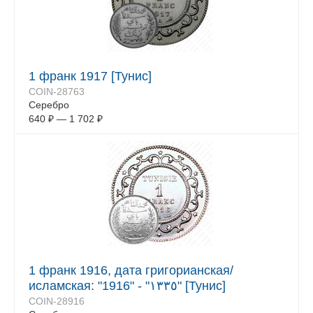
1 франк 1917 [Тунис]
COIN-28763
Серебро
640
₽
—
1 702
₽
1 франк 1916, дата григорианская/
исламская: "1916" - "١٣٣٥" [Тунис]
COIN-28916