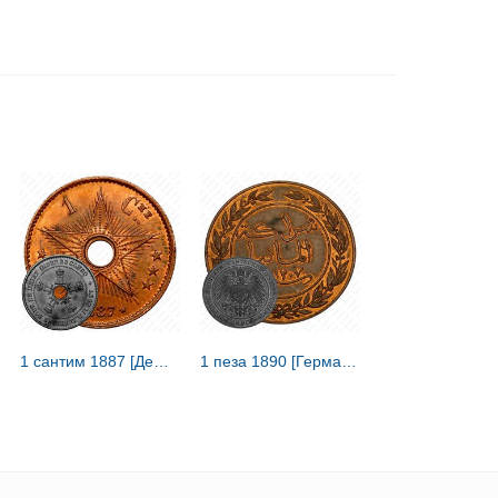
1 сантим 1887 [Демократическая Республика Конго / Свободное государство Конго]
1 пеза 1890 [Германская Восточная Африка]