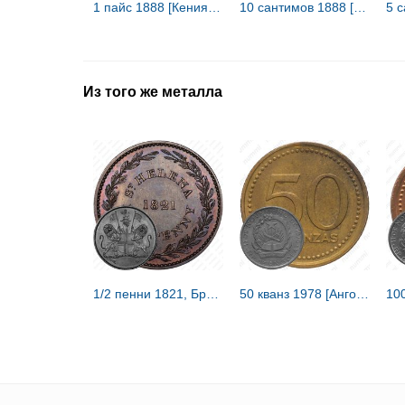
1 пайс 1888 [Кения / Момбаса]
10 сантимов 1888 [Демократическая Республика Конго / Свободное государство Конго]
Из того же металла
1/2 пенни 1821, Британская Ост-Индская компания [Остров Святой Елены / Острова Святой Елены, Вознесения и Тристан-да-Кунья]
50 кванз 1978 [Ангола]