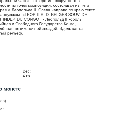
тральной части – отверстие, вокруг него в
ности из точек композиция, состоящая из пяти
рамм Леопольда II. Слева направо по краю текст
анцузском: «LEOP. II R. D. BELGES SOUV. DE
T INDEP. DU CONGO» - Леопольд II король
ийцев и Свободного Государства Конго,
лённая пятиконечной звездой. Вдоль канта -
тый рельеф.
Вес:
4
гр.
о монете
mes)
а: