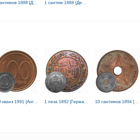
5 сантимов 1888 [Демократическая Республика Конго / Свободное государство Конго]
1 сантим 1888 [Демократическая Республика Конго / Свободное государство Конго]
100 кванз 1991 [Ангола]
1 пеза 1892 [Германская Восточная Африка]
10 сантимов 1894 [Демократическая Республика Конго / Свободное государство Конго]