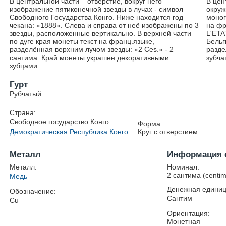
В центральной части – отверстие, вокруг него
В цен
изображение пятиконечной звезды в лучах - символ
окруж
Свободного Государства Конго. Ниже находится год
моног
чекана: «1888». Слева и справа от неё изображены по 3
на фр
звезды, расположенные вертикально. В верхней части
L'ETA
по дуге края монеты текст на франц.языке,
Бельг
разделённая верхним лучом звезды: «2 Сes.» - 2
разде
сантима. Край монеты украшен декоративными
зубча
зубцами.
Гурт
Рубчатый
Страна:
Свободное государство Конго
Форма:
Демократическая Республика Конго
Круг с отверстием
Металл
Информация 
Металл:
Номинал:
2 сантима (centi
Медь
Денежная единиц
Обозначение:
Сантим
Cu
Ориентация:
Монетная