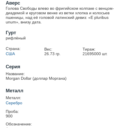
Аверс
Голова Свободы влево во фригийском колпаке с венцом-
диадемой и круговом венке из ветки хлопка и колосьев
пшеницы, над её головой латинский девиз: «E pluribus
unum», внизу дата.
Гурт
рифлёный
Страна:
Вес:
Тираж:
США
26.73
гр.
21695000
шт.
Серия
Название:
Morgan Dollar (доллар Моргана)
Металл
Металл:
Серебро
Проба:
900
Обозначение: