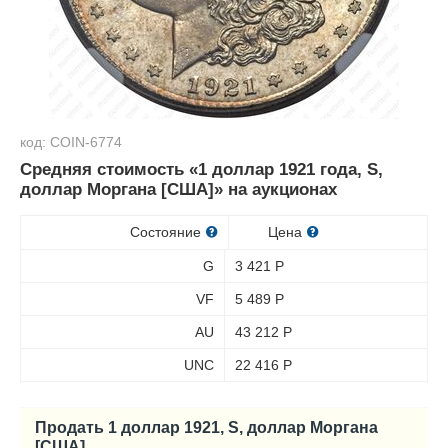
код: COIN-6774
Средняя стоимость «1 доллар 1921 года, S,
доллар Моргана [США]» на аукционах
Состояние
Цена
G
3 421
Р
VF
5 489
Р
AU
43 212
Р
UNC
22 416
Р
Продать 1 доллар 1921, S, доллар Моргана
[США]