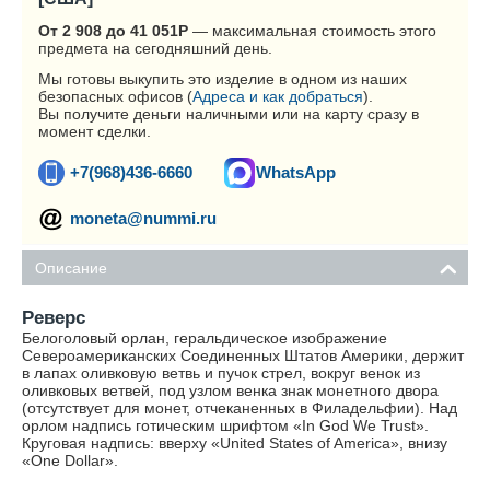
От 2 908 до 41 051
Р
— максимальная стоимость этого
предмета на сегодняшний день.
Мы готовы выкупить это изделие в одном из наших
безопасных офисов (
Адреса и как добраться
).
Вы получите деньги наличными или на карту сразу в
момент сделки.
+7(968)436-6660
WhatsApp
moneta@nummi.ru
Описание
Реверс
Белоголовый орлан, геральдическое изображение
Североамериканских Соединенных Штатов Америки, держит
в лапах оливковую ветвь и пучок стрел, вокруг венок из
оливковых ветвей, под узлом венка знак монетного двора
(отсутствует для монет, отчеканенных в Филадельфии). Над
орлом надпись готическим шрифтом «In God We Trust».
Круговая надпись: вверху «United States of America», внизу
«One Dollar».