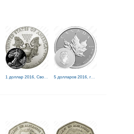
1 доллар 2016, Свобода на Луне [США]
5 долларов 2016, год обезьяны [Канада] Proof