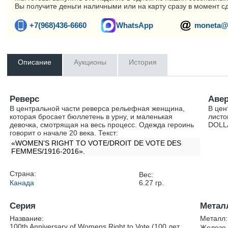
Вы получите деньги наличными или на карту сразу в момент с
+7(968)436-6660
WhatsApp
moneta@
Описание
Аукционы
История
Реверс
Аве
В центральной части реверса рельефная женщина,
В цен
которая бросает бюллетень в урну, и маленькая
листо
девочка, смотрящая на весь процесс. Одежда героинь
DOLL
говорит о начале 20 века. Текст:
«WOMEN’S RIGHT TO VOTE/DROIT DE VOTE DES
FEMMES/1916-2016».
Страна:
Вес:
Канада
6.27
гр.
Серия
Метал
Название:
Металл:
100th Anniversary of Womens Right to Vote (100 лет
Железо 