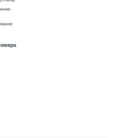
ение:
вание:
номера