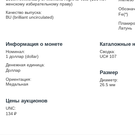
женскому избирательному праву)
Обознач
Качество выпуска:
Fe(*)
BU (brilliant uncirculated)
Плакиро
Латунь
Информация о монете
Каталожные 
Номинал:
Сводка:
1 доллар (dollar)
UC# 107
Денежная единица:
Доллар
Размер
Ориентация:
Диаметр:
Медальная
26.5
мм
Цены аукционов
UNC:
134
₽