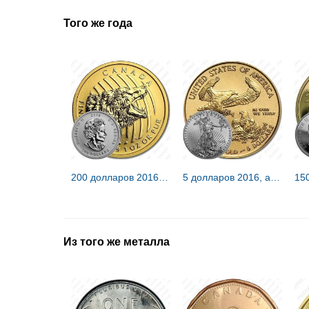
Того же года
200 долларов 2016, ревущий гризли [Канада]
5 долларов 2016, американский орёл [США]
Из того же металла