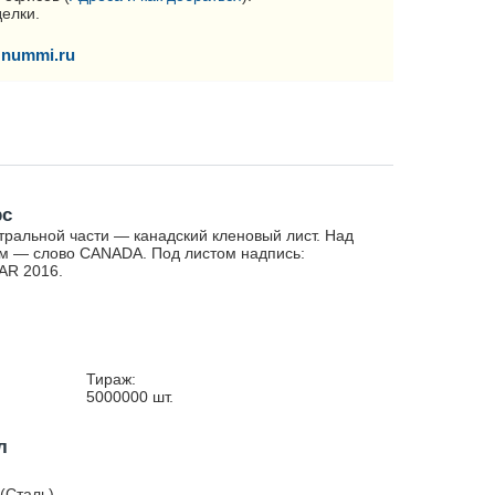
делки.
nummi.ru
рс
тральной части — канадский кленовый лист. Над
м — слово CANADA. Под листом надпись:
AR 2016.
Тираж:
5000000
шт.
л
(Сталь)