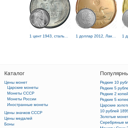
1 цент 1943, стальной цент, без обозначения монетного двора [США]
1 доллар 2012, Лаки Луни [Канада]
Каталог
Популярны
Цены монет
Редкие 10 руб
Царские монеты
Редкие 5 рубл
Монеты СССР
Редкие 2 копе
Монеты России
Редкие 5 копе
Иностранные монеты
Царские золо
10 рублей 189
Цены значков СССР
Золотые моне
Цены медалей
Серебряные м
Боны