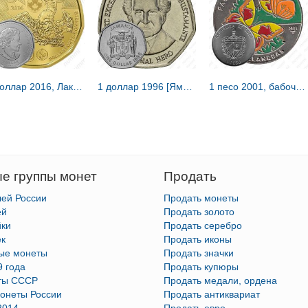
1 доллар 2016, Лаки Луни [Канада]
1 доллар 1996 [Ямайка]
1 песо 2001, бабочка [Куба]
е группы монет
Продать
лей России
Продать монеты
ей
Продать золото
йки
Продать серебро
ек
Продать иконы
тые монеты
Продать значки
9 года
Продать купюры
ты СССР
Продать медали, ордена
онеты России
Продать антиквариат