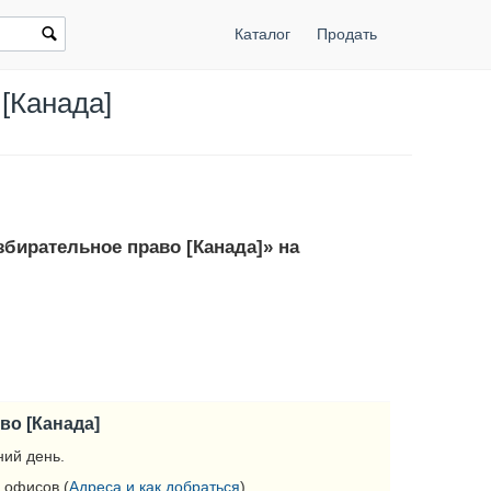
Каталог
Продать
[Канада]
збирательное право [Канада]» на
во [Канада]
ий день.
 офисов (
Адреса и как добраться
).