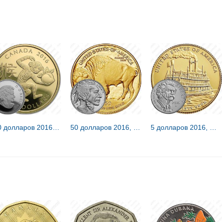
150 долларов 2016, год обезьяны [Канада] Proof
50 долларов 2016, буффало [США]
5 долларов 2016, W, Марк Твен [США]