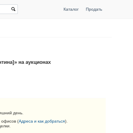
Каталог
Продать
нтина]» на аукционах
яшний день.
 офисов (
Адреса и как добраться
).
делки.