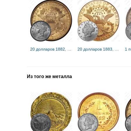
20 долларов 1882, голова Свободы [США]
20 долларов 1883, голова Свободы [США]
1 
Из того же металла