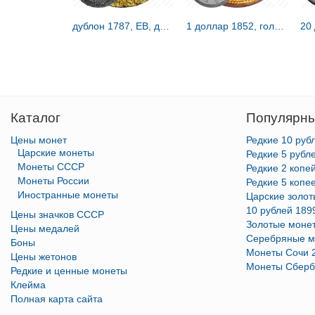
дублон 1787, EB, дублон Брашера [США]
1 доллар 1852, голова Свободы [США]
Каталог
Популярны
Цены монет
Редкие 10 руб
Царские монеты
Редкие 5 рубл
Монеты СССР
Редкие 2 копе
Монеты России
Редкие 5 копе
Иностранные монеты
Царские золо
10 рублей 189
Цены значков СССР
Золотые моне
Цены медалей
Серебряные м
Боны
Монеты Сочи 
Цены жетонов
Монеты Сберб
Редкие и ценные монеты
Клейма
Полная карта сайта