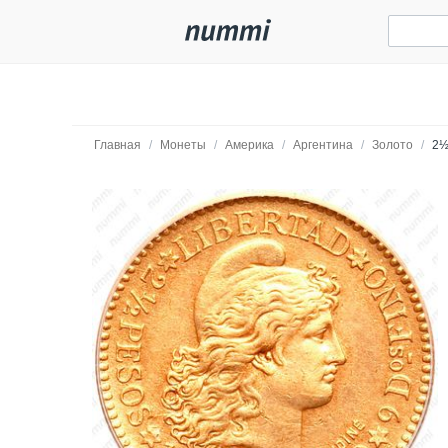
Главная
/
Монеты
/
Америка
/
Аргентина
/
Золото
/
2½