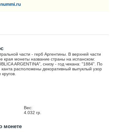
nummi.ru
рс
тральной части - герб Аргентины. В верхней части
ге края монеты название страны на испанском:
BLICA ARGENTINA", снизу - год чекана: "1884". По
 канта расположены декоративный выпуклый узор
е кругов.
Вес:
4.032
гр.
о монете