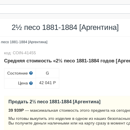
2½ песо 1881-1884 [Аргентина]
 песо 1881-1884 [Аргентина]
код: COIN-41455
Средняя стоимость «2½ песо 1881-1884 годов [Арге
Состояние
G
42 041
Р
Цена
Продать 2½ песо 1881-1884 [Аргентина]
39 939
Р
— максимальная стоимость этого предмета на сегодн
Мы готовы выкупить это изделие в одном из наших безопасных
Вы получите деньги наличными или на карту сразу в момент с