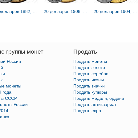
20 долларов 1882, голова Свободы [США]
20 долларов 1908, двойной орёл [США]
20 долларов 1904, голова Свободы [США]
е группы монет
Продать
лей России
Продать монеты
ей
Продать золото
йки
Продать серебро
ек
Продать иконы
тые монеты
Продать значки
9 года
Продать купюры
ты СССР
Продать медали, ордена
онеты России
Продать антиквариат
2014
Продать евро
анка