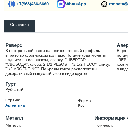
+7(968)436-6660
WhatsApp
moneta@
Описание
Реверс
Аве
В центральной части находится женский профиль
В цен
вправо во фригийском колпаке. По дуге края монеты
по ду
надписи на испанском, сверху: "LIBERTAD" -
"REPÚ
"СВОБОДА", слева: 2 1/2 PESOS" - "2 1/2 ПЕСО", снизу:
краям
"1/2 ARGENTINO". По краям канта расположены
в вид
декоративный выпуклый узор в виде кругов.
Гурт
Рубчатый
Страна:
Форма:
Аргентина
Круг
Металл
Информация 
Металл:
Номинал: