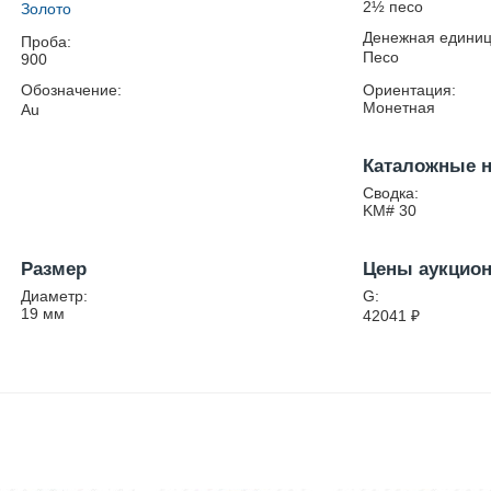
2½ песо
Золото
Денежная единиц
Проба:
Песо
900
Обозначение:
Ориентация:
Монетная
Au
Каталожные 
Сводка:
KM# 30
Размер
Цены аукцио
Диаметр:
G:
19
мм
42041
₽