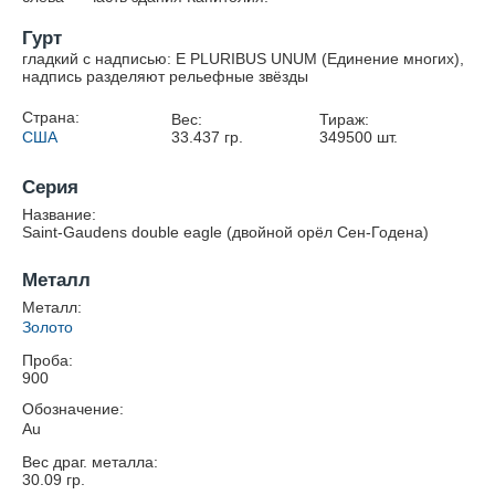
Гурт
гладкий c надписью: E PLURIBUS UNUM (Единение многих),
надпись разделяют рельефные звёзды
Страна:
Вес:
Тираж:
США
33.437
гр.
349500
шт.
Серия
Название:
Saint-Gaudens double eagle (двойной орёл Сен-Годена)
Металл
Металл:
Золото
Проба:
900
Обозначение:
Au
Вес драг. металла:
30.09
гр.