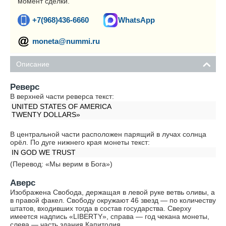
момент сделки.
+7(968)436-6660
WhatsApp
moneta@nummi.ru
Описание
Реверс
В верхней части реверса текст:
UNITED STATES OF AMERICA
TWENTY DОLLARS»
В центральной части расположен парящий в лучах солнца
орёл. По дуге нижнего края монеты текст:
IN GOD WE TRUST
(Перевод: «Мы верим в Бога»)
Аверс
Изображена Свобода, держащая в левой руке ветвь оливы, а
в правой факел. Свободу окружают 46 звезд — по количеству
штатов, входивших тогда в состав государства. Сверху
имеется надпись «LIBERTY», справа — год чекана монеты,
слева — часть здания Капитолия.