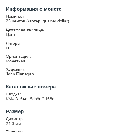
Информация о монете
Номинал:
25 центов (квотер, quarter dollar)
Денежная единица:
Цент
Литеры:
D
Ориентация:
Монетная
Художник:
John Flanagan
Каталожные номера
Сводка:
KM# A164a, Schön# 168a
Размер
Диаметр:
24.3
мм
Толщина: