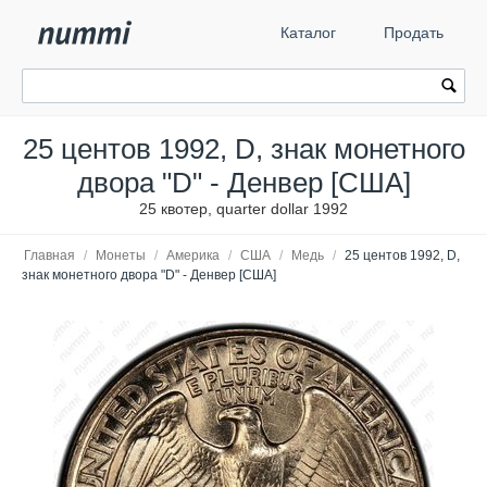
Каталог
Продать
25 центов 1992, D, знак монетного
двора "D" - Денвер [США]
25 квотер, quarter dollar 1992
Главная
/
Монеты
/
Америка
/
США
/
Медь
/
25 центов 1992, D,
знак монетного двора "D" - Денвер [США]