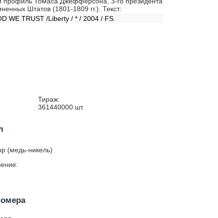
 профиль Томаса Джефферсона, 3-го президента
ненных Штатов (1801-1809 гг.). Текст:
D WE TRUST /Liberty / * / 2004 / FS.
Тираж:
361440000
шт.
л
р (медь-никель)
ение:
номера