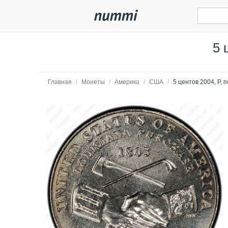
5 
Главная
/
Монеты
/
Америка
/
США
/
5 центов 2004, P, 