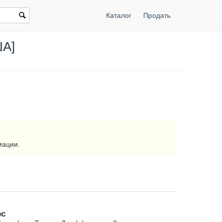
Каталог
Продать
ША]
мации.
рс