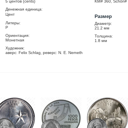
5 центов (cents)
KM# 360, Schön#
Денежная единица:
Цент
Размер
Литеры:
Диаметр:
P
21.2
мм
Ориентация:
Толщина:
Монетная
1.8
мм
Художник:
аверс: Felix Schlag, реверс: N. E. Nemeth