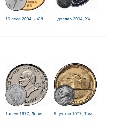
10 песо 2004, - XVIII Чемпионат мира по футболу в Германии 2006 [Аргентина] Proof
1 доллар 2004, XXVIII летние Олимпийские Игры, Афины 2004 - бегуны [Британские Виргинские острова]
1 песо 1977, Ленин [Куба]
5 центов 1977, Томас Джефферсон [США]