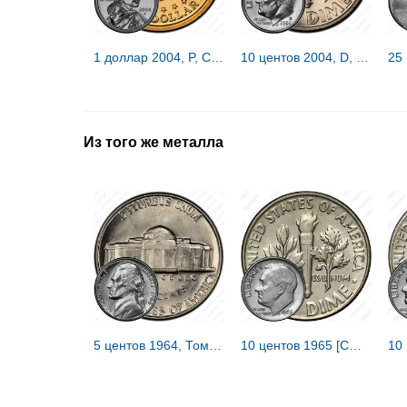
1 доллар 2004, P, Сакагавея [США]
10 центов 2004, D, знак монетного двора "D" - Денвер [США]
Из того же металла
5 центов 1964, Томас Джефферсон [США]
10 центов 1965 [США]