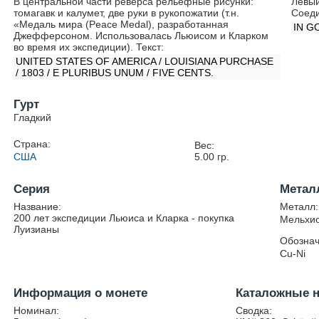
В центральной части реверса рельефные рисунки:
Левый
томагавк и калумет, две руки в рукопожатии (т.н.
Соеди
«Медаль мира (Peace Medal), разработанная
IN GO
Джефферсоном. Использовалась Льюисом и Кларком
во время их экспедиции). Текст:
UNITED STATES OF AMERICA / LOUISIANA PURCHASE
/ 1803 / E PLURIBUS UNUM / FIVE CENTS.
Гурт
Гладкий
Страна:
Вес:
США
5.00
гр.
Серия
Метал
Название:
Металл:
200 лет экспедиции Льюиса и Кларка - покупка
Мельхио
Луизианы
Обознач
Cu-Ni
Информация о монете
Каталожные 
Номинал:
Сводка: