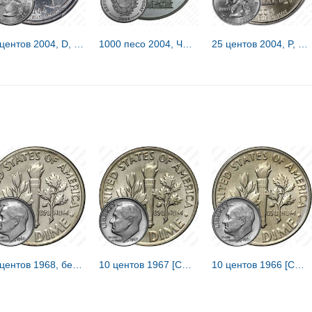
25 центов 2004, D, Техас [США]
1000 песо 2004, ЧМ по футболу [Уругвай] Proof
25 центов 2004, P, Висконсин [США]
10 центов 1968, без обозначения монетного двора [США]
10 центов 1967 [США]
10 центов 1966 [США]