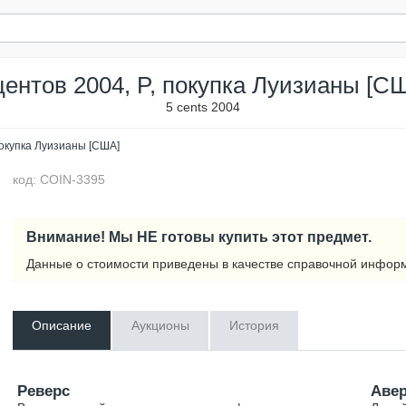
центов 2004, P, покупка Луизианы [С
5 cents 2004
покупка Луизианы [США]
код: COIN-3395
Внимание! Мы НЕ готовы купить этот предмет.
Данные о стоимости приведены в качестве справочной инфор
Описание
Аукционы
История
Реверс
Аве