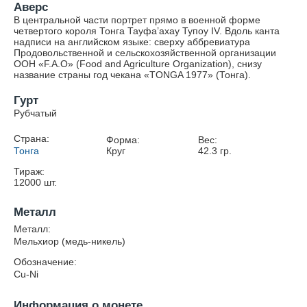
Аверс
В центральной части портрет прямо в военной форме
четвертого короля Тонга Тауфа’ахау Тупоу IV. Вдоль канта
надписи на английском языке: сверху аббревиатура
Продовольственной и сельскохозяйственной организации
ООН «F.A.O» (Food and Agriculture Organization), снизу
название страны год чекана «TONGA 1977» (Тонга).
Гурт
Рубчатый
Страна:
Форма:
Вес:
Тонга
Круг
42.3
гр.
Тираж:
12000
шт.
Металл
Металл:
Мельхиор (медь-никель)
Обозначение:
Cu-Ni
Информация о монете