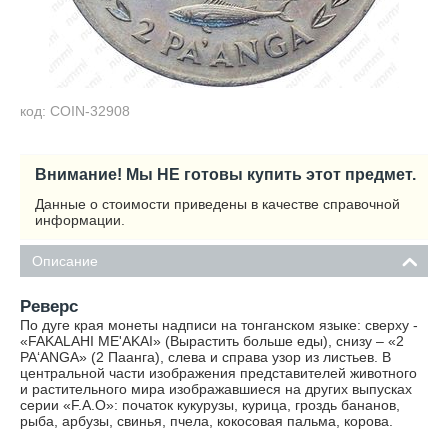
код: COIN-32908
Внимание! Мы НЕ готовы купить этот предмет.
Данные о стоимости приведены в качестве справочной
информации.
Описание
Реверс
По дуге края монеты надписи на тонганском языке: сверху -
«FAKALAHI ME'AKAI» (Вырастить больше еды), снизу – «2
PAʻANGA» (2 Паанга), слева и справа узор из листьев. В
центральной части изображения представителей животного
и растительного мира изображавшиеся на других выпусках
серии «F.A.O»: початок кукурузы, курица, гроздь бананов,
рыба, арбузы, свинья, пчела, кокосовая пальма, корова.