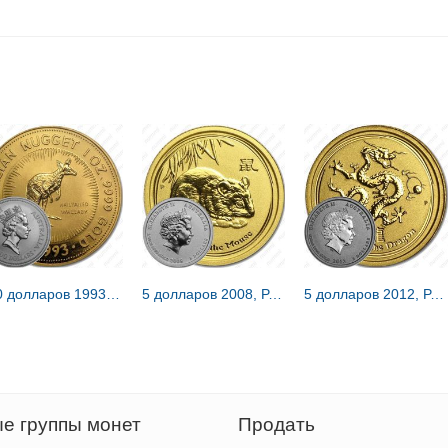
100 долларов 1993, кенгуру [Австралия]
5 долларов 2008, P, год мыши [Австралия]
5 долларов 2012, P, год дракона [Австралия]
е группы монет
Продать