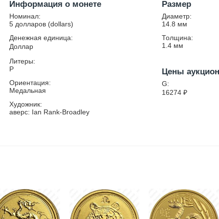
Информация о монете
Размер
Номинал:
Диаметр:
5 долларов (dollars)
14.8
мм
Денежная единица:
Толщина:
1.4
мм
Доллар
Литеры:
P
Цены аукцио
Ориентация:
G:
Медальная
16274
₽
Художник:
аверс: Ian Rank-Broadley