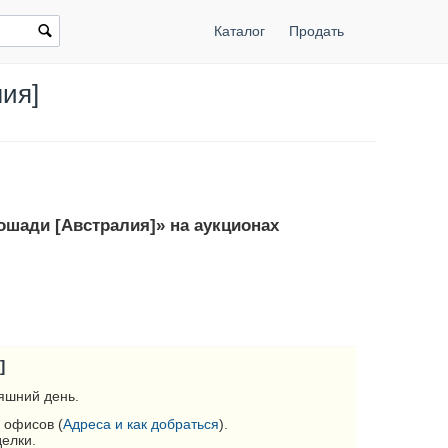
Каталог
Продать
лия]
лошади [Австралия]» на аукционах
]
яшний день.
 офисов (
Адреса и как добраться
).
делки.