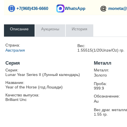
+7(968)436-6660
WhatsApp
moneta@
Описание
Аукционы
История
Страна:
Вес:
Австралия
1.55515(1/20Unze/Oz)
гр.
Серия
Металл
Серия:
Металл:
Lunar Year Series II (Лунный календарь)
Золото
Название:
Проба:
Year of the Horse (год Лошади)
999.9
Качество выпуска:
Обозначение:
Brilliant Unc
Au
Вес драг. металла
1.55
гр.