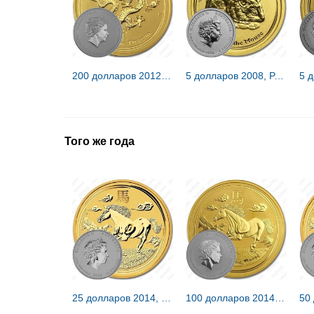
200 долларов 2012, P, год дракона [Австралия]
5 долларов 2008, P, год мыши [Австралия]
Того же года
25 долларов 2014, P, год лошади [Австралия]
100 долларов 2014, P, год лошади [Австралия]