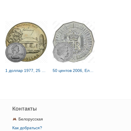
1 доллар 1977, 25 лет правления Королевы Елизаветы II и День Вайтанги [Новая Зеландия]
50 центов 2006, Елизавета II [Австралия]
Контакты
Белорусская
Как добраться?