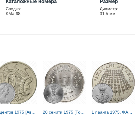
Каталожные номера
Размер
Сводка:
Диаметр:
KM# 68
31.5
мм
10 центов 1975 [Австралия]
20 сенити 1975 [Тонга]
1 паанга 1975, ФАО [Тонга]