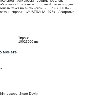
тральной части левый профиль королевы
обритании Елизаветы II . В левой части по дуге
монеты текст на английском: «ELIZABETH II» -
вета II, справа - «AUSTRALIA 1975»‎ - Австралия
Тираж:
19025000
шт.
о монете
а:
hin; реверс: Stuart Devlin