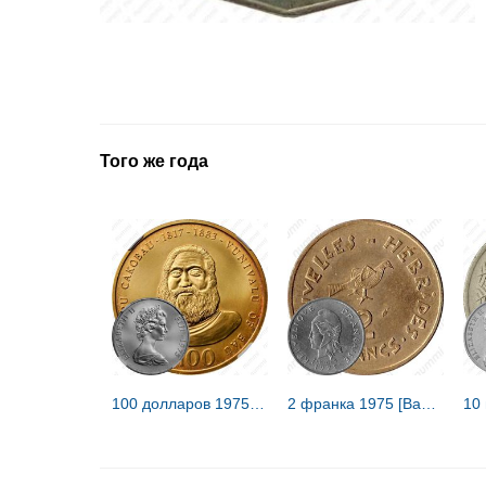
Того же года
100 долларов 1975, Рату Серу Эпениса Такомбау (1817-1883) [Фиджи]
2 франка 1975 [Вануату / Новые Гебриды]