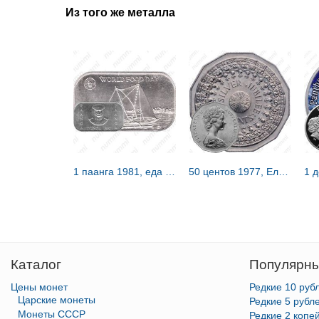
Из того же металла
1 паанга 1981, еда миру [Тонга]
50 центов 1977, Елизавета II – серебряный юбилей [Австралия]
Каталог
Популярны
Цены монет
Редкие 10 руб
Царские монеты
Редкие 5 рубл
Монеты СССР
Редкие 2 копе