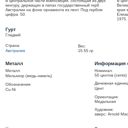
В центральной части композиция, состоящая из двух
В цен
кенгуру, держащих в лапах государственный герб
Велик
Австралии на фоне орнамента из лент. Под гербом
края 
цифра: 50.
Елиза
1975.
Гурт
Гладкий
Страна:
Вес:
Австралия
15.55
гр.
Металл
Информация 
Металл:
Номинал:
50 центов (cents)
Мельхиор (медь-никель)
Денежная единиц
Обозначение:
Цент
Cu-Ni
Ориентация:
Медальная
Художник:
аверс: Arnold Mac