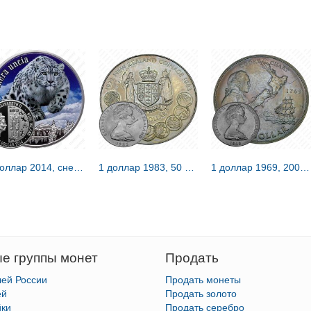
1 доллар 2014, снежный барс [Ниуэ] Proof
1 доллар 1983, 50 лет чеканке [Новая Зеландия]
1 доллар 1969, 200 лет путешествию Капитана Кука [Новая Зеландия]
е группы монет
Продать
лей России
Продать монеты
ей
Продать золото
йки
Продать серебро