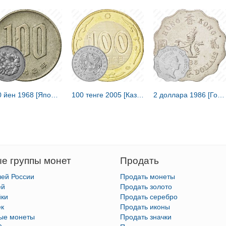
100 йен 1968 [Япония]
100 тенге 2005 [Казахстан]
2 доллара 1986 [Гонконг]
е группы монет
Продать
лей России
Продать монеты
ей
Продать золото
йки
Продать серебро
ек
Продать иконы
тые монеты
Продать значки