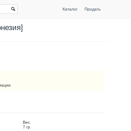
Каталог
Продать
онезия]
мации.
Вес:
7
гр.