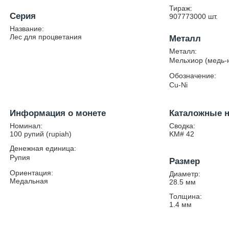
Тираж:
Серия
907773000
шт.
Название:
Лес для процветания
Металл
Металл:
Мельхиор (медь-
Обозначение:
Cu-Ni
Информация о монете
Каталожные 
Номинал:
Сводка:
100 рупий (rupiah)
KM# 42
Денежная единица:
Рупия
Размер
Ориентация:
Диаметр:
Медальная
28.5
мм
Толщина:
1.4
мм