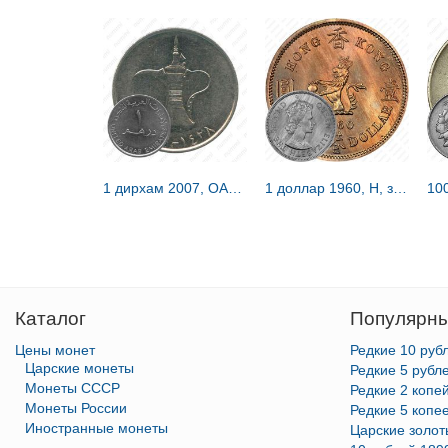
1 дирхам 2007, ОАЭ [Объединённые Арабские Эмираты (ОАЭ)]
1 доллар 1960, H, знак монетного двора "H" [Гонконг]
Каталог
Популярны
Цены монет
Редкие 10 руб
Царские монеты
Редкие 5 рубл
Монеты СССР
Редкие 2 копе
Монеты России
Редкие 5 копе
Иностранные монеты
Царские золо