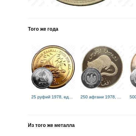
Того же года
25 руфий 1978, еда миру [Мальдивы] Proof
250 афгани 1978, Сохранение животного мира - Барс /unc/ [Афганистан]
Из того же металла