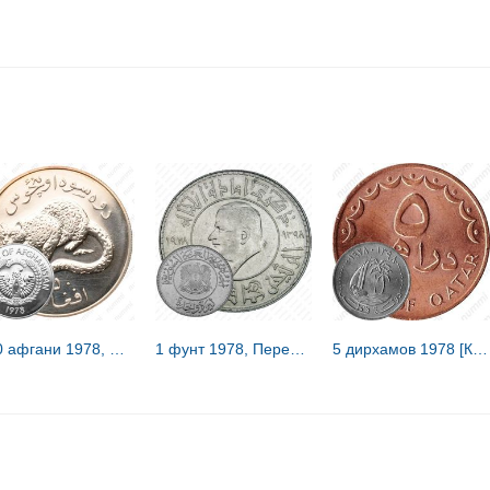
500 афгани 1978, Сохранение животного мира - Барс /proof/ [Афганистан]
1 фунт 1978, Перевыборы президента [Сирия]
5 дирхамов 1978 [Катар]