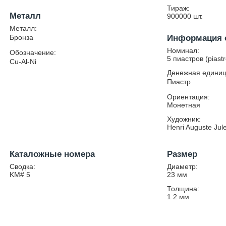
Тираж:
Металл
900000
шт.
Металл:
Бронза
Информация 
Номинал:
Обозначение:
5 пиастров (piastr
Cu-Al-Ni
Денежная единиц
Пиастр
Ориентация:
Монетная
Художник:
Henri Auguste Jul
Каталожные номера
Размер
Сводка:
Диаметр:
KM# 5
23
мм
Толщина:
1.2
мм