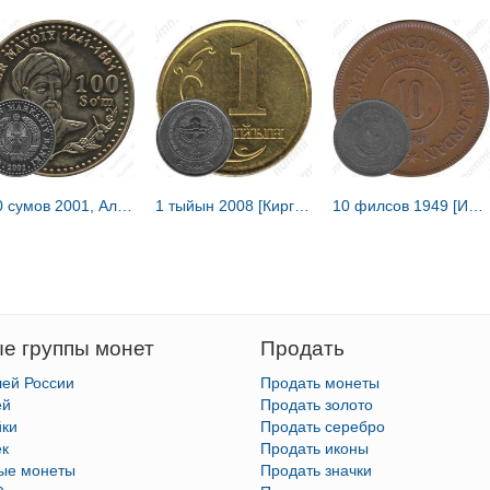
100 сумов 2001, Алишер Навои [Узбекистан] Proof
1 тыйын 2008 [Киргизия]
10 филсов 1949 [Иордания]
е группы монет
Продать
лей России
Продать монеты
ей
Продать золото
йки
Продать серебро
ек
Продать иконы
тые монеты
Продать значки