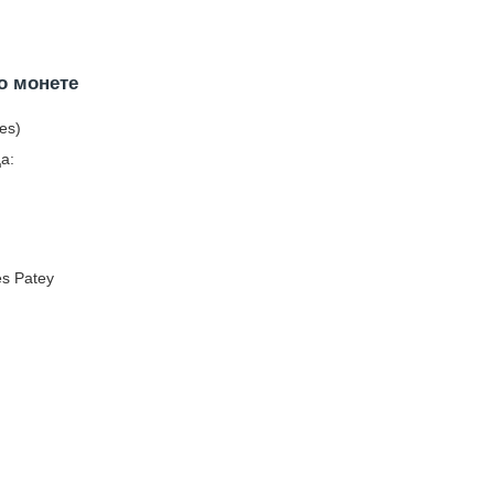
о монете
es)
а:
es Patey