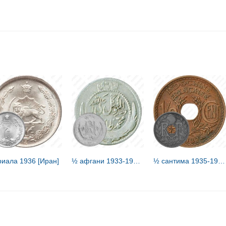
риала 1936 [Иран]
½ афгани 1933-1937 [Афганистан]
½ сантима 1935-1940 [Французский Индокитай]