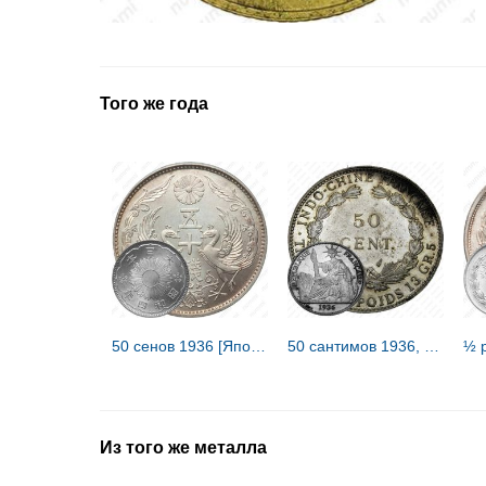
Того же года
50 сенов 1936 [Япония]
50 сантимов 1936, Французский Индокитай [Французский Индокитай]
½ 
Из того же металла