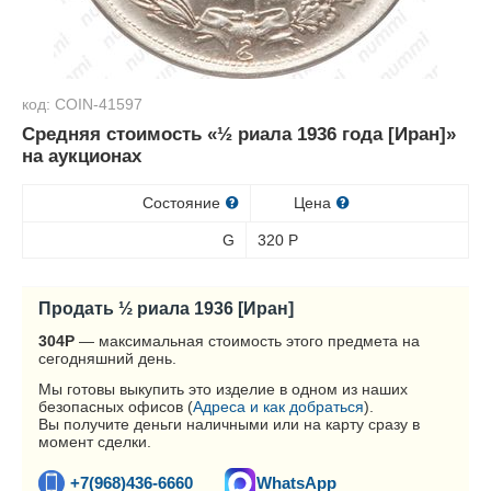
код: COIN-41597
Средняя стоимость «½ риала 1936 года [Иран]»
на аукционах
Состояние
Цена
G
320
Р
Продать ½ риала 1936 [Иран]
304
Р
— максимальная стоимость этого предмета на
сегодняшний день.
Мы готовы выкупить это изделие в одном из наших
безопасных офисов (
Адреса и как добраться
).
Вы получите деньги наличными или на карту сразу в
момент сделки.
+7(968)436-6660
WhatsApp