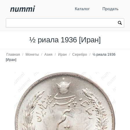
Каталог
Продать
½ риала 1936 [Иран]
Главная
/
Монеты
/
Азия
/
Иран
/
Серебро
/
½ риала 1936
[Иран]