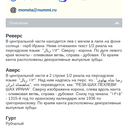
moneta@nummi.ru
Описание
Реверс
В центральной части находится лев с мечом в лапе на фоне
солнца - герб Ирана. Ниже отчеканен текст 1/2 риала на
персидском языке: "ریال‎ ۱\۲". Сверху - корона. По дуге левого
края монеты - оливковая ветвь, справа - дубовая. По краям
канта расположены декоративные выпуклые зубцы.
Аверс
В центральной части в 2 строки 1/2 риала на персидском
языке: "ریال‎ ۱\۲". Над ним надпись на перс. яз.: "رضا شاه پهلوی
شاهنشاه ایران", что переводится, как: "РЕЗА-ШАХ ПЕХЛЕВИ
ШАХ ИРАНА". Сверху изображена корона, слева вдоль канта
- оливковая ветвь, справа - дубовая. Снизу год чекана: "۱۳۱۵"
- 1315-й год по иранскому календарю или 1936 по
григорианскому. По краям канта расположены декоративные
выпуклые зубцы.
Гурт
Рубчатый