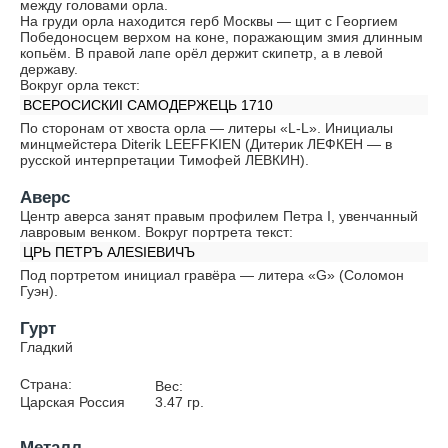
между головами орла.
На груди орла находится герб Москвы — щит с Георгием
Победоносцем верхом на коне, поражающим змия длинным
копьём. В правой лапе орёл держит скипетр, а в левой
державу.
Вокруг орла текст:
ВСЕРОСИСКИI САМОДЕРЖЕЦЬ 1710
По сторонам от хвоста орла — литеры «L-L». Инициалы
минцмейстера Diterik LEEFFKIEN (Дитерик ЛЕФКЕН — в
русской интерпретации Тимофей ЛЕВКИН).
Аверс
Центр аверса занят правым профилем Петра I, увенчанный
лавровым венком. Вокруг портрета текст:
ЦРЬ ПЕТРЪ АЛЕSIЕВИЧЪ
Под портретом инициал гравёра — литера «G» (Соломон
Гуэн).
Гурт
Гладкий
Страна:
Вес:
Царская Россия
3.47
гр.
Металл