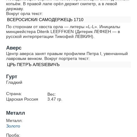
копьём. В правой лапе орёл держит скипетр, а в левой
державу.
Вокруг орла текст:
ВСЕРОСИСКИI САМОДЕРЖЕЦЬ 1710
По сторонам от хвоста орла — литеры «L-L». Инициалы
минцмейстера Diterik LEEFFKIEN (Дитерик ЛЕФКЕН — в
русской интерпретации Тимофей ЛЕВКИН).
Аверс
Центр аверса занят правым профилем Петра I, увенчанный
лавровым венком. Вокруг портрета текст:
ЦРЬ ПЕТРЪ АЛЕSIЕВИЧЪ
Гурт
Гладкий
Страна:
Вес:
Царская Россия
3.47
гр.
Металл
Металл:
Золото
Проба: