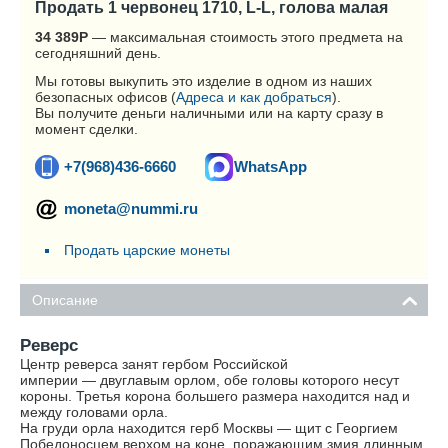
Продать 1 червонец 1710, L-L, голова малая
34 389
Р
— максимальная стоимость этого предмета на
сегодняшний день.
Мы готовы выкупить это изделие в одном из наших
безопасных офисов (
Адреса и как добраться
).
Вы получите деньги наличными или на карту сразу в
момент сделки.
+7(968)436-6660
WhatsApp
moneta@nummi.ru
Продать царские монеты
Описание
Реверс
Центр реверса занят гербом Российской
империи — двуглавым орлом, обе головы которого несут
короны. Третья корона большего размера находится над и
между головами орла.
На груди орла находится герб Москвы — щит с Георгием
Победоносцем верхом на коне, поражающим змия длинным