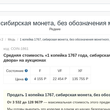
, сибирская монета, без обозначения 
Редкие
 2
/
Медь
/
1 копейка 1767, сибирская монета, без обозначения монетного
код: COIN-1861
Средняя стоимость «1 копейка 1767 года, сибирска
двора» на аукционах
Состояние
F
VF
XF
4 155
Р
22 454
Р
135 755
Р
Цена
Продать 1 копейка 1767, сибирская монета, без об
От 3 532 до 128 967
Р
— максимальная стоимость этого предм
Мы готовы выкупить это изделие в одном из наших безопасных