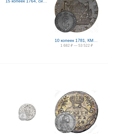
15 копеек 1764, сибирские, портрет на лицевой стороне
10 копеек 1781, КМ, сибирская монета
1 682
₽
—
53 522
₽