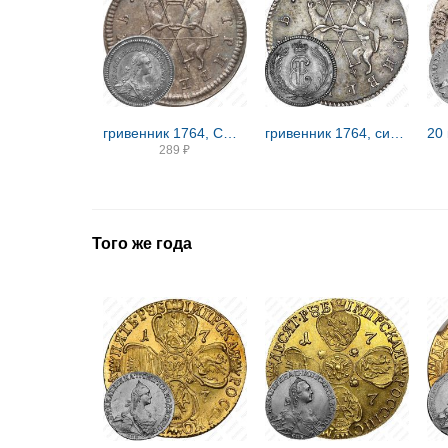
гривенник 1764, СПБ-TI, сибирские, портрет на лицевой стороне
гривенник 1764, сибирские, вензель на лицевой стороне
289
₽
Того же года