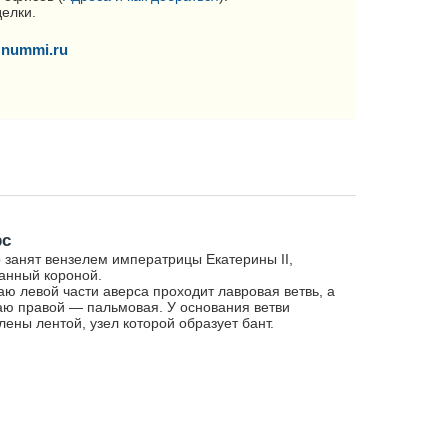
делки.
nummi.ru
рс
 занят вензелем императрицы Екатерины II,
анный короной.
аю левой части аверса проходит лавровая ветвь, а
аю правой — пальмовая. У основания ветви
лены лентой, узел которой образует бант.