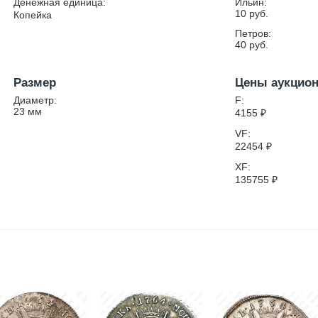
Денежная единица:
Ильин:
10 руб.
Копейка
Петров:
40 руб.
Размер
Цены аукцио
Диаметр:
F:
23
мм
4155
₽
VF:
22454
₽
XF:
135755
₽