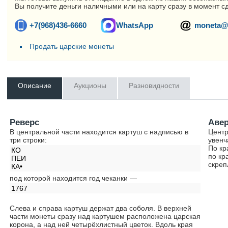
Вы получите деньги наличными или на карту сразу в момент с
+7(968)436-6660
WhatsApp
moneta@
Продать царские монеты
Описание
Аукционы
Разновидности
Реверс
Аве
В центральной части находится картуш с надписью в
Центр
три строки:
увенч
По кр
КО
по кр
ПЕИ
скреп
КА•
под которой находится год чеканки —
1767
Слева и справа картуш держат два соболя. В верхней
части монеты сразу над картушем расположена царская
корона, а над ней четырёхлистный цветок. Вдоль края