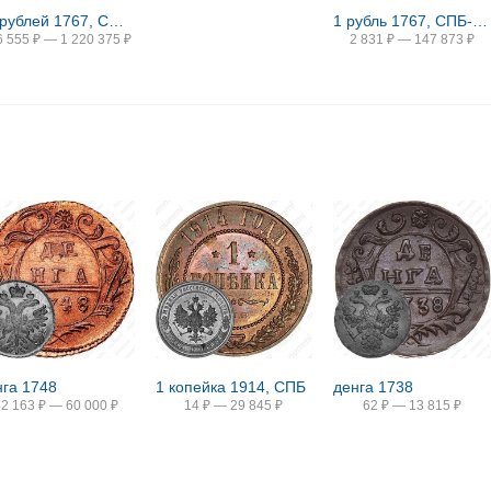
10 рублей 1767, СПБ-TI, портрет уже
1 рубль 1767, СПБ-TI-АШ
6 555
₽
—
1 220 375
₽
2 831
₽
—
147 873
₽
нга 1748
1 копейка 1914, СПБ
денга 1738
52 163
₽
—
60 000
₽
14
₽
—
29 845
₽
62
₽
—
13 815
₽