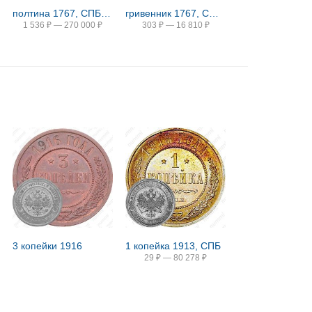
полтина 1767, СПБ-TI, без инициалов минцмейстера
гривенник 1767, СПБ-TI
1 536
₽
—
270 000
₽
303
₽
—
16 810
₽
3 копейки 1916
1 копейка 1913, СПБ
29
₽
—
80 278
₽