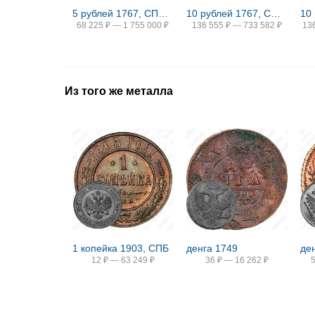
5 рублей 1767, СПБ-TI
10 рублей 1767, СПБ-TI, портрет шире (портрет грубого рисунка)
68 225
₽
—
1 755 000
₽
136 555
₽
—
733 582
₽
13
Из того же металла
1 копейка 1903, СПБ
денга 1749
де
12
₽
—
63 249
₽
36
₽
—
16 262
₽