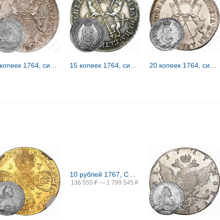
20 копеек 1764, сибирские, портрет на лицевой стороне
15 копеек 1764, сибирские, вензель на лицевой стороне
20 копеек 1764, сибирские, вензель на лицевой стороне
10 рублей 1767, СПБ-TI, портрет шире (портрет грубого рисунка), буква "П" в обозначении монетного двора перевёрнута
136 555
₽
—
1 799 545
₽