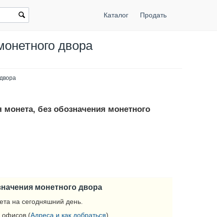
Каталог
Продать
монетного двора
 двора
я монета, без обозначения монетного
означения монетного двора
ета на сегодняшний день.
 офисов (
Адреса и как добраться
).