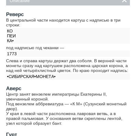
Описание
Реверс
В центральной части находится картуш с надписью в три
строки:
КО
ПЕИ
КА•
под надписью год чеканки —
1773
Слева и справа картуш держат два соболя. В верхней части
монеты сразу над картушем расположена царская корона, а
над ней четырёхлистный цветок. По краю проходит надпись:
•СИБИРСКАЯ•МОНЕТА•
Аверс
Центр занят вензелем императрицы Екатерины II,
увенчанный короной.
Под вензелем аббревиатура — «К М» (Сузунский монетный
двор).
У края в левой части расположена лавровая ветвь, а в
правой пальмовая. У основания ветви скреплены лентой,
узел которой образует бант.
Гурт