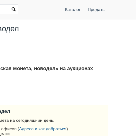
Каталог
Продать
водел
рская монета, новодел» на аукционах
одел
мета на сегодняшний день.
 офисов (
Адреса и как добраться
).
делки.