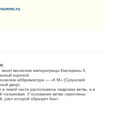
nummi.ru
рс
 занят вензелем императрицы Екатерины II,
анный короной.
ензелем аббревиатура — «К М» (Сузунский
ный двор).
я в левой части расположена лавровая ветвь, а в
й пальмовая. У основания ветви скреплены
й, узел которой образует бант.