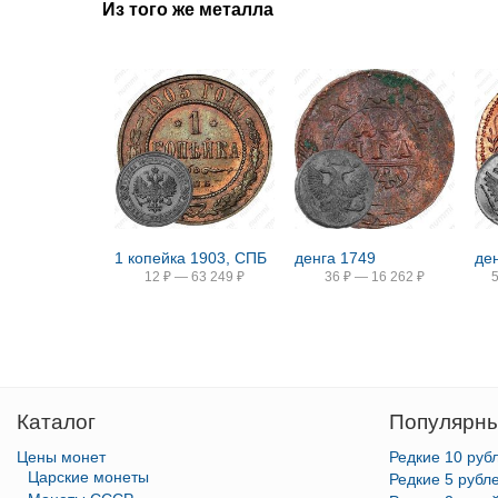
Из того же металла
1 копейка 1903, СПБ
денга 1749
де
12
₽
—
63 249
₽
36
₽
—
16 262
₽
Каталог
Популярны
Цены монет
Редкие 10 руб
Царские монеты
Редкие 5 рубл