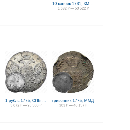
10 копеек 1781, КМ, сибирская монета
1 682
₽
—
53 522
₽
1 рубль 1775, СПБ-ТИ-ЯЧ
гривенник 1775, ММД
3 072
₽
—
93 360
₽
303
₽
—
46 157
₽