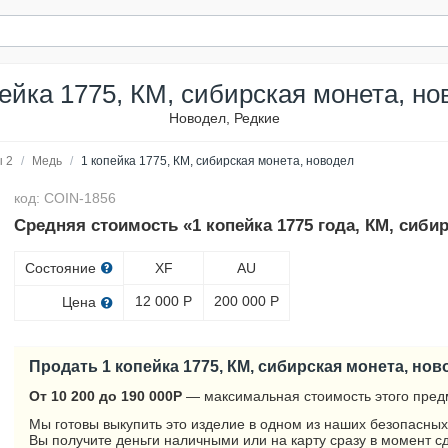
пейка 1775, КМ, сибирская монета, но
Новодел, Редкие
 2
/
Медь
/
1 копейка 1775, КМ, сибирская монета, новодел
код: COIN-1856
Средняя стоимость «1 копейка 1775 года, КМ, сиби
Состояние
XF
AU
12 000
Р
200 000
Р
Цена
Продать 1 копейка 1775, КМ, сибирская монета, нов
От 10 200 до 190 000
Р
— максимальная стоимость этого пред
Мы готовы выкупить это изделие в одном из наших безопасных
Вы получите деньги наличными или на карту сразу в момент с