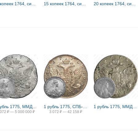
20 копеек 1764, сибирские, портрет на лицевой стороне
15 копеек 1764, сибирские, вензель на лицевой стороне
20 копеек 1764, сибирские, вензель на лицевой стороне
1 рубль 1775, ММД-СА
1 рубль 1775, СПБ-ТИ-ФЛ
1 рубль 1775, ММД-ВК-СА, инициалы медальера "В К"
 072
₽
—
5 000 000
₽
3 072
₽
—
42 158
₽