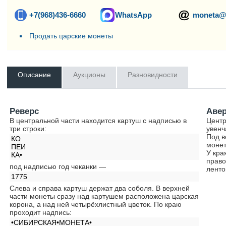
+7(968)436-6660
WhatsApp
moneta@
Продать царские монеты
Описание
Аукционы
Разновидности
Реверс
Аве
В центральной части находится картуш с надписью в
Центр
три строки:
увенч
Под в
КО
монет
ПЕИ
У кра
КА•
право
под надписью год чеканки —
ленто
1775
Слева и справа картуш держат два соболя. В верхней
части монеты сразу над картушем расположена царская
корона, а над ней четырёхлистный цветок. По краю
проходит надпись:
•СИБИРСКАЯ•МОНЕТА•