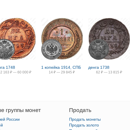
нга 1748
1 копейка 1914, СПБ
денга 1738
52 163
₽
—
60 000
₽
14
₽
—
29 845
₽
62
₽
—
13 815
₽
е группы монет
Продать
лей России
Продать монеты
ей
Продать золото