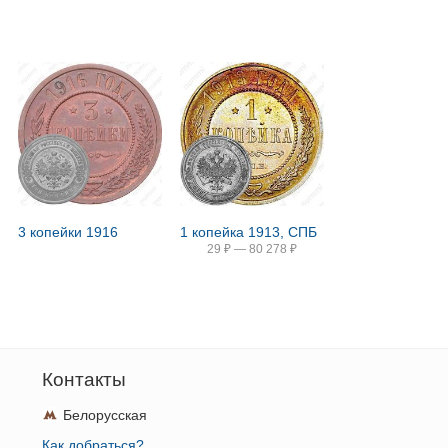
3 копейки 1916
1 копейка 1913, СПБ
29
₽
—
80 278
₽
Контакты
Белорусская
Как добраться?