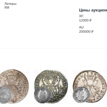
Литеры:
КМ
Цены аукцио
XF:
12000
₽
AU:
200000
₽