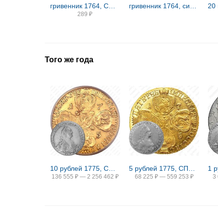
гривенник 1764, СПБ-TI, сибирские, портрет на лицевой стороне
гривенник 1764, сибирские, вензель на лицевой стороне
289
₽
Того же года
10 рублей 1775, СПБ-TI
5 рублей 1775, СПБ-TI
136 555
₽
—
2 256 462
₽
68 225
₽
—
559 253
₽
3