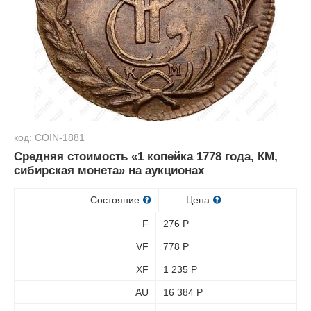
код: COIN-1881
Средняя стоимость «1 копейка 1778 года, КМ,
сибирская монета» на аукционах
Состояние
Цена
F
276
Р
VF
778
Р
XF
1 235
Р
AU
16 384
Р