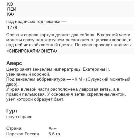
КО
ПЕИ
КА•
под надписью год чеканки —
1778
Слева и справа картуш держат два соболя. В верхней части
монеты сразу над картушем расположена царская корона, а
над ней четырёхлистный цветок. По краю проходит надпись:
•СИБИРСКАЯ•МОНЕТА•
Аверс
Центр занят вензелем императрицы Екатерины II,
увенчанный короной.
Под вензелем аббревиатура — «К М» (Сузунский монетный
двор).
У края в левой части расположена лавровая ветвь, а в
правой пальмовая. У основания ветви скреплены лентой,
узел которой образует бант.
Гурт
шнур вправо
Страна:
Вес:
Царская Россия
6.6
гр.