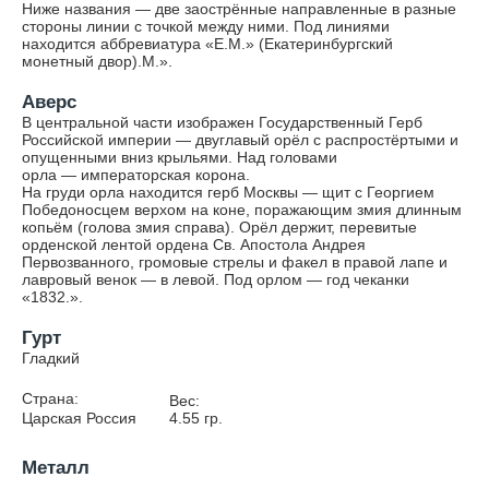
Ниже названия — две заострённые направленные в разные
стороны линии с точкой между ними. Под линиями
находится аббревиатура «Е.М.» (Екатеринбургский
монетный двор).М.».
Аверс
В центральной части изображен Государственный Герб
Российской империи — двуглавый орёл с распростёртыми и
опущенными вниз крыльями. Над головами
орла — императорская корона.
На груди орла находится герб Москвы — щит с Георгием
Победоносцем верхом на коне, поражающим змия длинным
копьём (голова змия справа). Орёл держит, перевитые
орденской лентой ордена Св. Апостола Андрея
Первозванного, громовые стрелы и факел в правой лапе и
лавровый венок — в левой. Под орлом — год чеканки
«1832.».
Гурт
Гладкий
Страна:
Вес:
Царская Россия
4.55
гр.
Металл