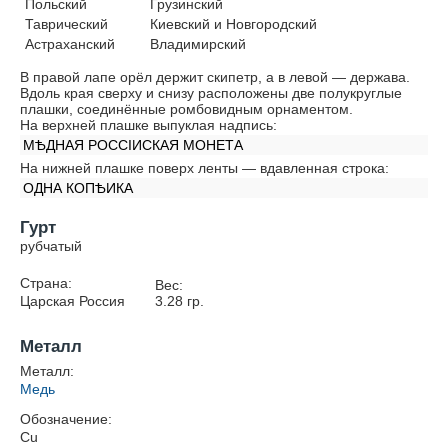
Польский
Грузинский
Таврический
Киевский и Новгородский
Астраханский
Владимирский
В правой лапе орёл держит скипетр, а в левой — держава.
Вдоль края сверху и снизу расположены две полукруглые
плашки, соединённые ромбовидным орнаментом.
На верхней плашке выпуклая надпись:
МѢДНАЯ РОССIИСКАЯ МОНЕТА
На нижней плашке поверх ленты — вдавленная строка:
ОДНА КОПѢИКА
Гурт
рубчатый
Страна:
Вес:
Царская Россия
3.28
гр.
Металл
Металл:
Медь
Обозначение:
Cu