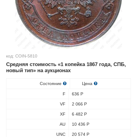
код: COIN-5810
Средняя стоимость «1 копейка 1867 года, СПБ,
новый тип» на аукционах
Состояние
Цена
F
636
Р
VF
2 066
Р
XF
6 482
Р
AU
10 436
Р
UNC
20 574
Р