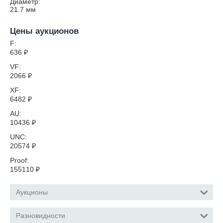
Диаметр:
21.7
мм
Цены аукционов
F:
636
₽
VF:
2066
₽
XF:
6482
₽
AU:
10436
₽
UNC:
20574
₽
Proof:
155110
₽
Аукционы
Разновидности