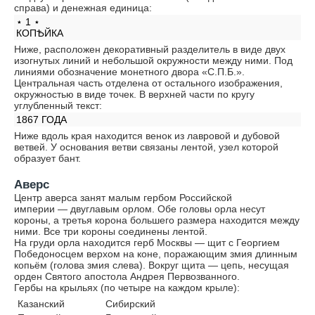
справа) и денежная единица:
⋆ 1 ⋆
КОПѢЙКА
Ниже, расположен декоративный разделитель в виде двух
изогнутых линий и небольшой окружности между ними. Под
линиями обозначение монетного двора «С.П.Б.».
Центральная часть отделена от остального изображения,
окружностью в виде точек. В верхней части по кругу
углубленный текст:
1867 ГОДА
Ниже вдоль края находится венок из лавровой и дубовой
ветвей. У основания ветви связаны лентой, узел которой
образует бант.
Аверс
Центр аверса занят малым гербом Российской
империи — двуглавым орлом. Обе головы орла несут
короны, а третья корона большего размера находится между
ними. Все три короны соединены лентой.
На груди орла находится герб Москвы — щит с Георгием
Победоносцем верхом на коне, поражающим змия длинным
копьём (голова змия слева). Вокруг щита — цепь, несущая
орден Святого апостола Андрея Первозванного.
Гербы на крыльях (по четыре на каждом крыле):
Казанский
Сибирский