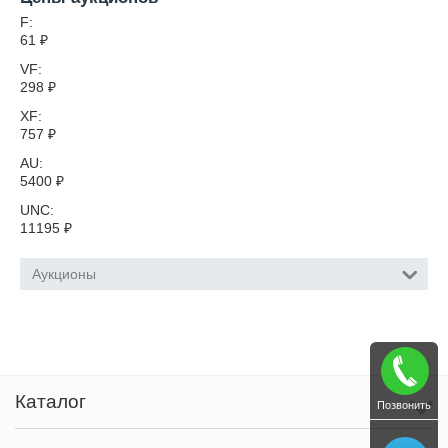
F:
61
₽
VF:
298
₽
XF:
757
₽
AU:
5400
₽
UNC:
11195
₽
Аукционы
Каталог
Позвонить