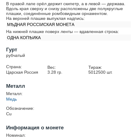
В правой лапе орёл держит скипетр, а в левой — держава.
Вдоль края сверху и снизу расположены две полукруглые
плашки, соединённые ромбовидным орнаментом.
На верхней плашке выпуклая надпись:
МѢДНАЯ РОССIИСКАЯ МОНЕТА
На нижней плашке поверх ленты — вдавленная строка:
ОДНА КОПѢИКА
Гурт
рубчатый
Страна:
Вес:
Тираж:
Царская Россия
3.28
гр.
5012500
шт.
Металл
Металл:
Медь
Обозначение:
Cu
Информация о монете
Номинал: