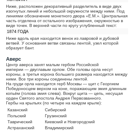
Ниже, расположен декоративный разделитель в виде двух
изогнутых линий и небольшой окружности между ними. Под
линиями обозначение монетного двора «Е.М.». Центральная
часть отделена от остального изображения, окружностью в
виде точек. В верхней части по кругу углубленный текст:
1874 ГОДА
Ниже вдоль края находится венок из лавровой и дубовой
ветвей. У основания ветви связаны лентой, узел которой
образует бант.
Аверс
Центр аверса занят малым гербом Российской
империи — двуглавым орлом. Обе головы орла несут
короны, а третья корона большего размера находится между
ними. Все три короны соединены лентой.
На груди орла находится герб Москвы — щит с Георгием
Победоносцем верхом на коне, поражающим змия длинным
копьём (голова змия слева). Вокруг щита — цепь, несущая
орден Святого апостола Андрея Первозванного.
Гербы на крыльях (по четыре на каждом крыле):
Казанский
Сибирский
Польский
Грузинский
Таврический
Киевский и Новгородский
Астраханский
Владимирский