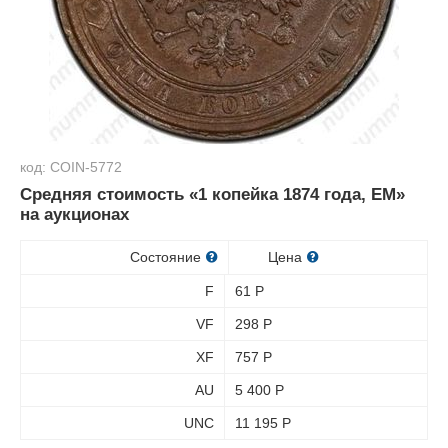
код: COIN-5772
Средняя стоимость «1 копейка 1874 года, ЕМ»
на аукционах
Состояние
Цена
F
61
Р
VF
298
Р
XF
757
Р
AU
5 400
Р
UNC
11 195
Р