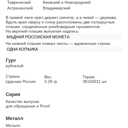
Таврический
Киевский и Новгородский
Астраханский
Владимирский
В правой лапе орёл держит скипетр, а в левой — держава.
Вдоль края сверху и снизу расположены две полукруглые
плашки, соединённые ромбовидным орнаментом.
На верхней плашке выпуклая надпись:
МѢДНАЯ РОССIИСКАЯ МОНЕТА
На нижней плашке поверх ленты — вдавленная строка:
ОДНА КОПѢИКА
Гурт
рубчатый
Страна:
Вес:
Тираж:
Царская Россия
3.28
гр.
38150011
шт.
Серия
Качество выпуска:
для обращения и Proof
Металл
Металл: