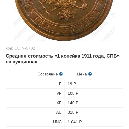
код: COIN-5782
Средняя стоимость «1 копейка 1911 года, СПБ»
на аукционах
Состояние
Цена
F
19
Р
VF
108
Р
XF
140
Р
AU
318
Р
UNC
1 041
Р