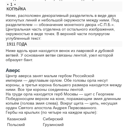
⋆ 1 ⋆
КОПѢЙКА
Ниже, расположен декоративный разделитель в виде двух
изогнутых линий и небольшой окружности между ними. Под
разделителем — обозначение монетного двора «С.П.Б.».
Центральная часть отделена от остального изображения,
окружностью в виде точек. В верхней части полукругом
углубленный текст:
1911 ГОДА
Ниже вдоль края находится венок из лавровой и дубовой
ветвей. У основания ветви связаны лентой, узел которой
образует бант.
Аверс
Центр аверса занят малым гербом Российской
империи — двуглавым орлом. Обе головы орла несут
короны, а третья корона большего размера находится между
ними. Все три короны соединены лентой.
На груди орла находится герб Москвы — щит с Георгием
Победоносцем верхом на коне, поражающим змия длинным
копьём (голова змия слева). Вокруг щита — цепь, несущая
орден Святого апостола Андрея Первозванного.
Гербы на крыльях (по четыре на каждом крыле):
Казанский
Сибирский
Польский
Грузинский