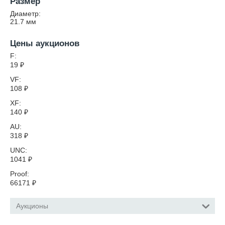
Размер
Диаметр:
21.7
мм
Цены аукционов
F:
19
₽
VF:
108
₽
XF:
140
₽
AU:
318
₽
UNC:
1041
₽
Proof:
66171
₽
Аукционы