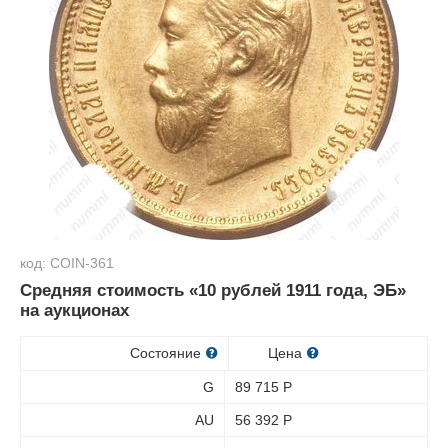
код: COIN-361
Средняя стоимость «10 рублей 1911 года, ЭБ»
на аукционах
Состояние
Цена
G
89 715
Р
AU
56 392
Р