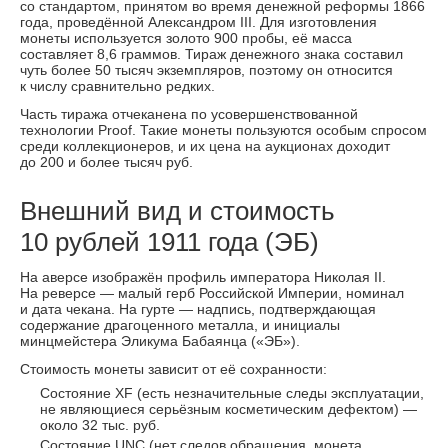
со стандартом, принятом во время денежной реформы 1866
года, проведённой Александром III. Для изготовления
монеты используется золото 900 пробы, её масса
составляет 8,6 граммов. Тираж денежного знака составил
чуть более 50 тысяч экземпляров, поэтому он относится
к числу сравнительно редких.
Часть тиража отчеканена по усовершенствованной
технологии Proof. Такие монеты пользуются особым спросом
среди коллекционеров, и их цена на аукционах доходит
до 200 и более тысяч руб.
Внешний вид и стоимость
10 рублей 1911 года (ЭБ)
На аверсе изображён профиль императора Николая II.
На реверсе — малый герб Российской Империи, номинал
и дата чекана. На гурте — надпись, подтверждающая
содержание драгоценного металла, и инициалы
минцмейстера Эликума Бабаянца («ЭБ»).
Стоимость монеты зависит от её сохранности:
Состояние XF (есть незначительные следы эксплуатации,
не являющиеся серьёзным косметическим дефектом) —
около 32 тыс. руб.
Состояние UNC (нет следов обращения, монета