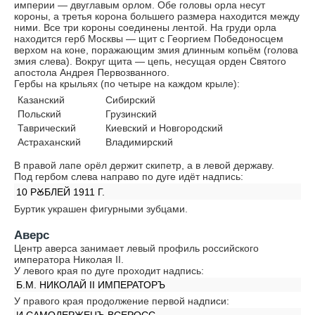
империи — двуглавым орлом. Обе головы орла несут
короны, а третья корона большего размера находится между
ними. Все три короны соединены лентой. На груди орла
находится герб Москвы — щит с Георгием Победоносцем
верхом на коне, поражающим змия длинным копьём (голова
змия слева). Вокруг щита — цепь, несущая орден Святого
апостола Андрея Первозванного.
Гербы на крыльях (по четыре на каждом крыле):
Казанский
Сибирский
Польский
Грузинский
Таврический
Киевский и Новгородский
Астраханский
Владимирский
В правой лапе орёл держит скипетр, а в левой державу.
Под гербом слева направо по дуге идёт надпись:
10 РꙊБЛЕЙ 1911 Г.
Буртик украшен фигурными зубцами.
Аверс
Центр аверса занимает левый профиль российского
императора Николая II.
У левого края по дуге проходит надпись:
Б.М. НИКОЛАЙ II ИМПЕРАТОРЪ
У правого края продолжение первой надписи: