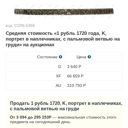
код: COIN-6366
Средняя стоимость «1 рубль 1720 года, K,
портрет в наплечниках, с пальмовой ветвью на
груди» на аукционах
Состояние
Цена
G
3 640
Р
XF
66 659
Р
AU
310 793
Р
Продать 1 рубль 1720, K, портрет в наплечниках,
с пальмовой ветвью на груди
От 3 094 до 295 253
Р
— максимальная стоимость этого
предмета на сегодняшний день.