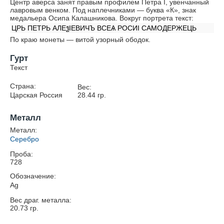
Центр аверса занят правым профилем Петра I, увенчанный
лавровым венком. Под наплечниками — буква «К», знак
медальера Осипа Калашникова. Вокруг портрета текст:
ЦРЬ ПЕТРЬ АЛЕѯIЕВИЧЪ ВСЕѦ РОСИI САМОДЕРЖЕЦЬ
По краю монеты — витой узорный ободок.
Гурт
Текст
Страна:
Вес:
Царская Россия
28.44
гр.
Металл
Металл:
Серебро
Проба:
728
Обозначение:
Ag
Вес драг. металла:
20.73
гр.