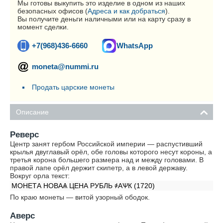
Мы готовы выкупить это изделие в одном из наших
безопасных офисов (
Адреса и как добраться
).
Вы получите деньги наличными или на карту сразу в
момент сделки.
+7(968)436-6660
WhatsApp
moneta@nummi.ru
Продать царские монеты
Описание
Реверс
Центр занят гербом Российской империи — распустивший
крылья двуглавый орёл, обе головы которого несут короны, а
третья корона большего размера над и между головами. В
правой лапе орёл держит скипетр, а в левой державу.
Вокруг орла текст:
МОНЕТА НОВАѦ ЦЕНА РУБЛЬ ҂АѰК (1720)
По краю монеты — витой узорный ободок.
Аверс