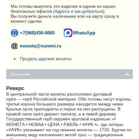
Мы готовы выкупить это изделие в одном из наших
безопасных офисов (
Адреса и как добраться
).
Вы получите деньги наличными или на карту сразу в
момент сделки.
+7(968)436-6660
WhatsApp
moneta@nummi.ru
Продать царские монеты
Описание
Реверс
В центральной части монеты расположен дуглавый
орёл — герб Российской империи. Обе головы несут короны,
третья корона большего размера находится между ними.
Крылья орла приподняты и перья на них распущены. В
правой лапе орёл держит скипетр, а в левой державу.
Государственный герб окружён круговой надписью «•
МОНЕТА • НОВАѦ • ЦЕНА • РꙊБЛЬ • ҂АѰК •», где литеры
«҂АѰК» указывают на год чеканки монеты — 1720. Буртик по
внешнему виду напоминает витой трос — традиционные