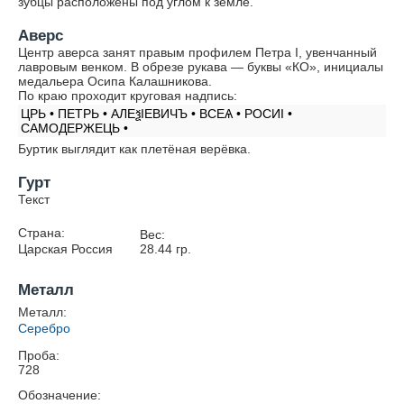
зубцы расположены под углом к земле.
Аверс
Центр аверса занят правым профилем Петра I, увенчанный
лавровым венком. В обрезе рукава — буквы «КО», инициалы
медальера Осипа Калашникова.
По краю проходит круговая надпись:
ЦРЬ • ПЕТРЬ • АЛЕѯIЕВИЧЪ • ВСЕѦ • РОСИI •
САМОДЕРЖЕЦЬ •
Буртик выглядит как плетёная верёвка.
Гурт
Текст
Страна:
Вес:
Царская Россия
28.44
гр.
Металл
Металл:
Серебро
Проба:
728
Обозначение: