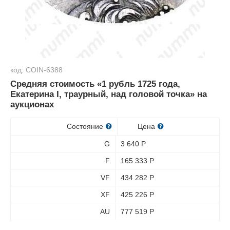
код: COIN-6388
Средняя стоимость «1 рубль 1725 года,
Екатерина I, траурный, над головой точка» на
аукционах
Состояние
Цена
G
3 640
Р
F
165 333
Р
VF
434 282
Р
XF
425 226
Р
AU
777 519
Р