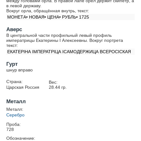
между головами орла. В правой лапе орёл держит скипетр, а
в левой державу.
Вокруг орла, обращённая внутрь, текст:
МОНЕТА• НОВАЯ• ЦЕНА• РУБЛЬ• 1725
Аверс
В центральной части профильный левый профиль
императрицы Екатерины I Алексеевны. Вокруг портрета
текст:
ЕКАТЕРIНА IМПЕРАТРIЦА IСАМОДЕРЖИЦА ВСЕРОСIСКАЯ
Гурт
шнур вправо
Страна:
Вес:
Царская Россия
28.44
гр.
Металл
Металл:
Серебро
Проба:
728
Обозначение: