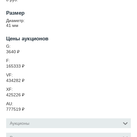
Размер
Диаметр:
41
мм
Цены аукционов
G:
3640
₽
F:
165333
₽
VF:
434282
₽
XF:
425226
₽
AU:
777519
₽
Аукционы