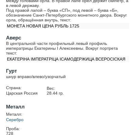
между головами орла. В правой лапе орёл держит скипетр, а
в левой державу.
Под правой лапой – буква «СП», под левой – буква «Б»,
обозначение Санкт-Петербургского монетного двора. Вокруг
орла, обращённая внутрь, текст:
МОНЕТА НОВАЯ ЦЕНА РУБЛЬ 1725
Аверс
В центральной части профильный левый профиль
императрицы Екатерины I Алексеевны. Вокруг портрета
текст:
ЕКАТЕРIНА IМПЕРАТРIЦА IСАМОДЕРЖИЦА ВСЕРОСIСКАЯ
Гурт
шнур вправо/влево/узорчатый
Страна:
Вес:
Царская Россия
28.44
гр.
Металл
Металл:
Серебро
Проба:
728