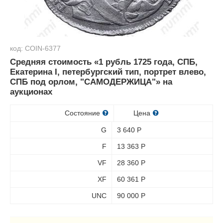
код: COIN-6377
Средняя стоимость «1 рубль 1725 года, СПБ,
Екатерина I, петербургский тип, портрет влево,
СПБ под орлом, "САМОДЕРЖИЦА"» на
аукционах
Состояние
Цена
G
3 640
Р
F
13 363
Р
VF
28 360
Р
XF
60 361
Р
UNC
90 000
Р