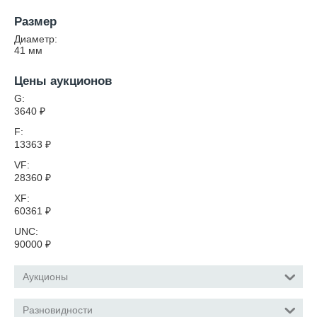
Размер
Диаметр:
41
мм
Цены аукционов
G:
3640
₽
F:
13363
₽
VF:
28360
₽
XF:
60361
₽
UNC:
90000
₽
Аукционы
Разновидности