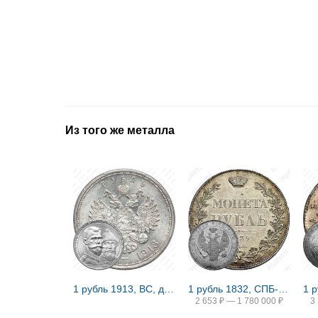
Из того же металла
1 рубль 1913, ВС, дом Романовых
1 рубль 1832, СПБ-НГ, венок 8 звеньев
2 653
₽
—
1 780 000
₽
3