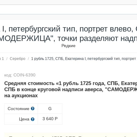
I, петербургский тип, портрет влево
АМОДЕРЖИЦА", точки разделяют надп
Редкие
 1
/
Серебро
/
1 рубль 1725, СПБ, Екатерина I, петербургский тип, портрет
код: COIN-6390
Средняя стоимость «1 рубль 1725 года, СПБ, Екатер
СПБ в конце круговой надписи аверса, "САМОДЕРЖ
на аукционах
Состояние
G
3 640
Р
Цена