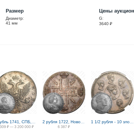
Размер
Цены аукцио
Диаметр:
G:
41
мм
3640
₽
1 рубль 1741, СПБ, Иоанн, гурт надпись
2 рубля 1722, Новодел
1 1/2 рубля - 10 злотых 1836, семейный, П. У., Новодел
 309
₽
—
3 200 000
₽
6 387
₽