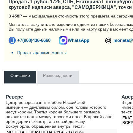
Продать 1 рубль 1725, СПБ, Екатерина I, петербург
круговой надписи аверса, "САМОДЕРЖИЦА", точки
3 458
Р
— максимальная стоимость этого предмета на сегодня
Мы готовы выкупить это изделие в одном из наших безопасных
Вы получите деньги наличными или на карту сразу в момент с
+7(968)436-6660
WhatsApp
moneta@
Продать царские монеты
Описание
Разновидности
Реверс
Аве
Центр реверса занят гербом Российской
В цен
империи — двуглавым орлом, обе головы которого
импер
несут короны. Третья корона большего размера
текст:
находится над и между головами орла. В правой лапе
ЕКАТ
орёл держит скипетр, а в левой державу.
ВСЕР
Вокруг орла, обращённая внутрь, текст:
МОНЕТА НОВАЯ ЦЕНА РУБЛЬ 1•7•2•5•