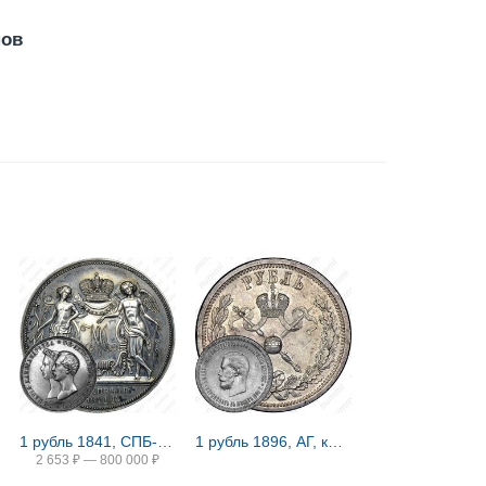
нов
1 рубль 1841, СПБ-HI, свадьба Александра Николаевича
1 рубль 1896, АГ, коронация Николая II
2 653
₽
—
800 000
₽