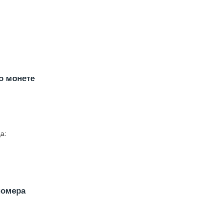
о монете
а:
номера