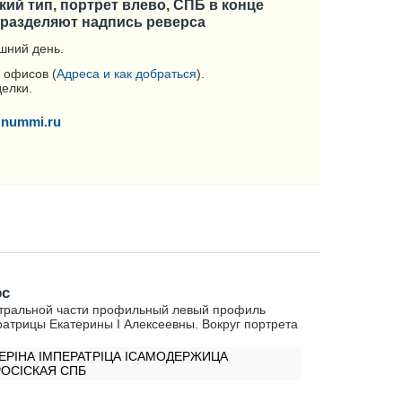
ский тип, портрет влево, СПБ в конце
 разделяют надпись реверса
шний день.
 офисов (
Адреса и как добраться
).
делки.
nummi.ru
рс
тральной части профильный левый профиль
атрицы Екатерины I Алексеевны. Вокруг портрета
ЕРIНА IМПЕРАТРIЦА IСАМОДЕРЖИЦА
ОСIСКАЯ СПБ