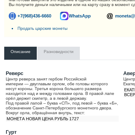
Вы получите деньги наличными или на карту сразу в момент с
+7(968)436-6660
WhatsApp
moneta@
Продать царские монеты
Описание
Разновидности
Реверс
Аве
Центр реверса занят гербом Российской
Центр
империи — двуглавым орлом, обе головы которого
Екате
несут короны. Третья корона большего размера
ЕКАТ
находится над и между головами орла. В правой лапе
ВСЕР
орёл держит скипетр, а в левой державу.
Под правой лапой – буква «СП», под левой – буква «Б»,
обозначение Санкт-Петербургского монетного двора.
Вокруг орла, обращённая внутрь, текст:
МОНЕТА НОВАЯ ЦЕНА РУБЛЬ 1727
Гурт