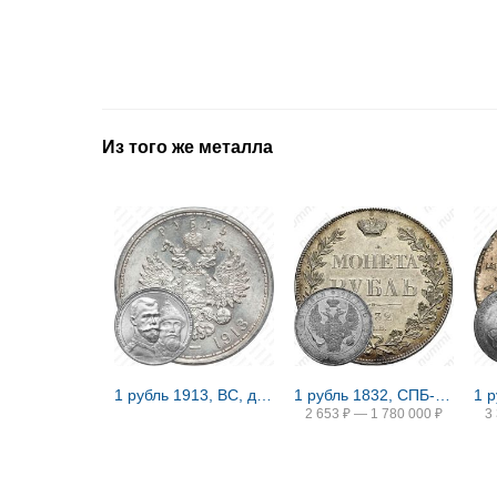
Из того же металла
1 рубль 1913, ВС, дом Романовых
1 рубль 1832, СПБ-НГ, венок 8 звеньев
2 653
₽
—
1 780 000
₽
3