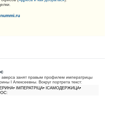
делки.
nummi.ru
рс
 аверса занят правым профилем императрицы
рины I Алексеевны. Вокруг портрета текст:
ЕРИНА• IМПЕРАТРIЦА• IСАМОДЕРЖИЦА•
ОС: