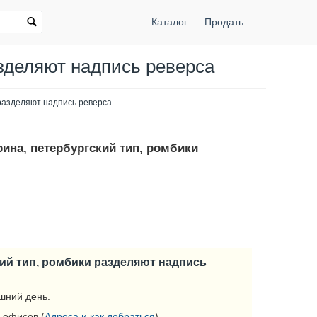
Каталог
Продать
азделяют надпись реверса
 разделяют надпись реверса
рина, петербургский тип, ромбики
кий тип, ромбики разделяют надпись
шний день.
 офисов (
Адреса и как добраться
).