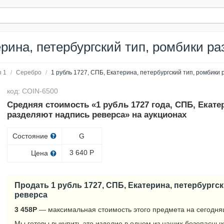
ерина, петербургский тип, ромбики р
 1
/
Серебро
/
1 рубль 1727, СПБ, Екатерина, петербургский тип, ромбики
код: COIN-6500
Средняя стоимость «1 рубль 1727 года, СПБ, Екате
разделяют надпись реверса» на аукционах
Состояние
G
3 640
Р
Цена
Продать 1 рубль 1727, СПБ, Екатерина, петербургс
реверса
3 458
Р
— максимальная стоимость этого предмета на сегодня
Мы готовы выкупить это изделие в одном из наших безопасных