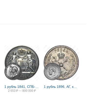
1 рубль 1841, СПБ-HI, свадьба Александра Николаевича
1 рубль 1896, АГ, коронация Николая II
2 653
₽
—
800 000
₽