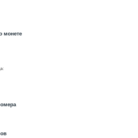
о монете
а:
номера
нов