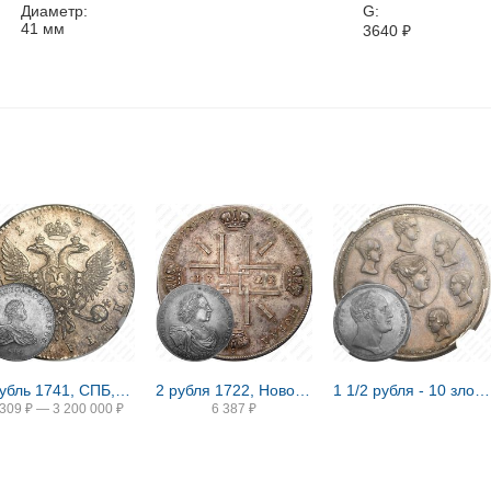
Диаметр:
G:
41
мм
3640
₽
1 рубль 1741, СПБ, Иоанн, гурт надпись
2 рубля 1722, Новодел
1 1/2 рубля - 10 злотых 1836, семейный, П. У., Новодел
 309
₽
—
3 200 000
₽
6 387
₽