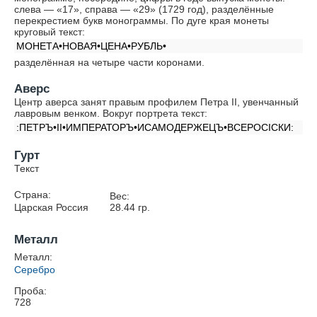
слева — «17», справа — «29» (1729 год), разделённые
перекрестием букв монограммы. По дуге края монеты
круговый текст:
МОНЕТА•НОВАЯ•ЦЕНА•РУБЛЬ•
разделённая на четыре части коронами.
Аверс
Центр аверса занят правым профилем Петра II, увенчанный
лавровым венком. Вокруг портрета текст:
:ПЕТРЪ•II•ИМПЕРАТОРЪ•ИСАМОДЕРЖЕЦЪ•ВСЕРОСIСКИ:
Гурт
Текст
Страна:
Вес:
Царская Россия
28.44
гр.
Металл
Металл:
Серебро
Проба:
728