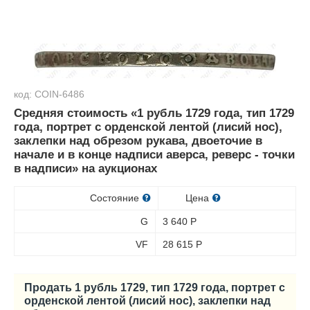
код: COIN-6486
Средняя стоимость «1 рубль 1729 года, тип 1729
года, портрет с орденской лентой (лисий нос),
заклепки над обрезом рукава, двоеточие в
начале и в конце надписи аверса, реверс - точки
в надписи» на аукционах
Состояние
Цена
G
3 640
Р
VF
28 615
Р
Продать 1 рубль 1729, тип 1729 года, портрет с
орденской лентой (лисий нос), заклепки над