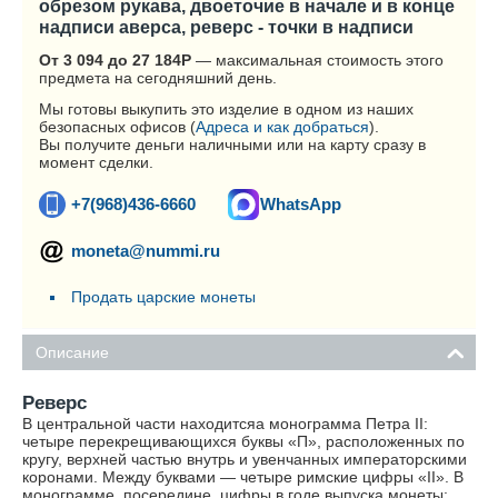
обрезом рукава, двоеточие в начале и в конце
надписи аверса, реверс - точки в надписи
От 3 094 до 27 184
Р
— максимальная стоимость этого
предмета на сегодняшний день.
Мы готовы выкупить это изделие в одном из наших
безопасных офисов (
Адреса и как добраться
).
Вы получите деньги наличными или на карту сразу в
момент сделки.
+7(968)436-6660
WhatsApp
moneta@nummi.ru
Продать царские монеты
Описание
Реверс
В центральной части находитсяа монограмма Петра II:
четыре перекрещивающихся буквы «П», расположенных по
кругу, верхней частью внутрь и увенчанных императорскими
коронами. Между буквами — четыре римские цифры «II». В
монограмме, посередине, цифры в годе выпуска монеты: