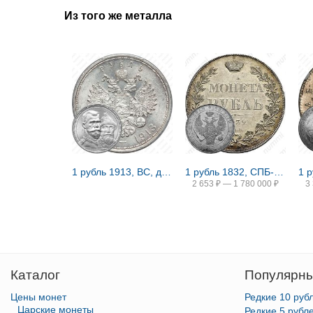
Из того же металла
1 рубль 1913, ВС, дом Романовых
1 рубль 1832, СПБ-НГ, венок 8 звеньев
2 653
₽
—
1 780 000
₽
3
Каталог
Популярны
Цены монет
Редкие 10 руб
Царские монеты
Редкие 5 рубл