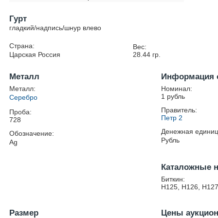
Гурт
гладкий/надпись/шнур влево
Страна:
Вес:
Царская Россия
28.44
гр.
Металл
Информация 
Металл:
Номинал:
1 рубль
Серебро
Правитель:
Проба:
Петр 2
728
Денежная единиц
Обозначение:
Рубль
Ag
Каталожные 
Биткин:
Н125, Н126, Н127
Размер
Цены аукцио