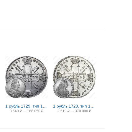
1 рубль 1729, тип 1728 года, без лент у лаврового венка
1 рубль 1729, тип 1729 года, портрет с орденской лентой (лисий нос), без заклепок над обрезом рукава
3 640
₽
—
168 050
₽
2 619
₽
—
370 000
₽