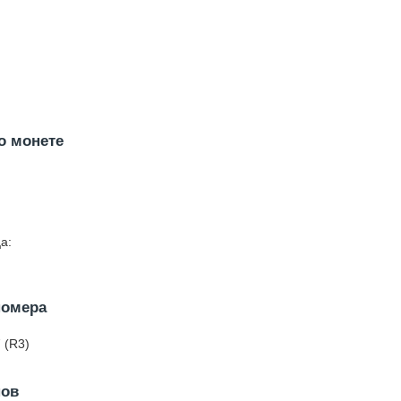
о монете
а:
номера
 (R3)
нов