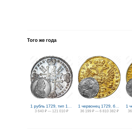
Того же года
1 рубль 1729, тип 1727 года, с бантом у венка
1 червонец 1729, без банта у лаврового венка
3 640
₽
—
121 010
₽
36 199
₽
—
6 810 382
₽
36