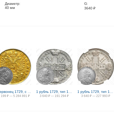
Диаметр:
G:
40
мм
3640
₽
1 червонец 1729, с бантом у лаврового венка
1 рубль 1729, тип 1729 года, портрет с орденской лентой (лисий нос), заклепки над обрезом рукава, звезды разделяют надпись реверса
1 рубль 1729, тип 1728 года, с двумя лентами в волосах, со звездой на груди
 199
₽
—
5 284 891
₽
3 640
₽
—
191 294
₽
3 640
₽
—
227 993
₽