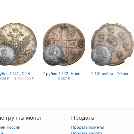
1 рубль 1741, СПБ, Иоанн, гурт надпись
2 рубля 1722, Новодел
1 1/2 рубля - 10 злотых 1836, семейный, П. У., Новодел
 309
₽
—
3 200 000
₽
6 387
₽
е группы монет
Продать
лей России
Продать монеты
ей
Продать золото