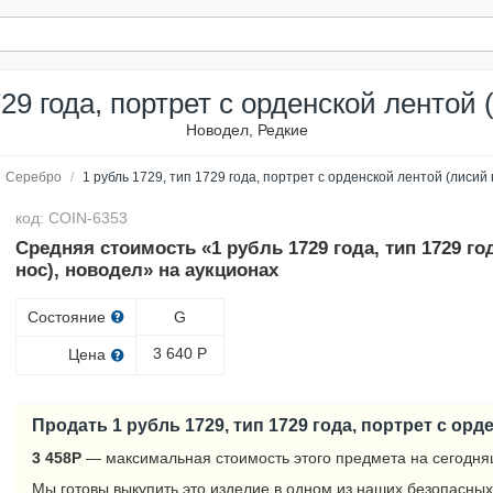
729 года, портрет с орденской лентой 
Новодел, Редкие
Серебро
/
1 рубль 1729, тип 1729 года, портрет с орденской лентой (лисий 
код: COIN-6353
Средняя стоимость «1 рубль 1729 года, тип 1729 го
нос), новодел» на аукционах
Состояние
G
3 640
Р
Цена
Продать 1 рубль 1729, тип 1729 года, портрет с орд
3 458
Р
— максимальная стоимость этого предмета на сегодня
Мы готовы выкупить это изделие в одном из наших безопасных