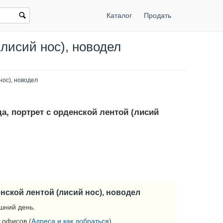
Каталог
Продать
(лисий нос), новодел
нос), новодел
да, портрет с орденской лентой (лисий
енской лентой (лисий нос), новодел
шний день.
 офисов (
Адреса и как добраться
).