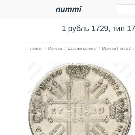
1 рубль 1729, тип 1
Главная
/
Монеты
/
Царские монеты
/
Монеты Петра 2
/