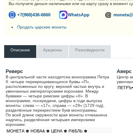
Вы получите деньги наличными или на карту сразу в момент с
+7(968)436-6660
WhatsApp
moneta@
Продать царские монеты
Описание
Аукционы
Разновидности
Реверс
Аверс
В центральной части находитсяа монограмма Петра
Центр а
II: четыре перекрещивающихся буквы «П»,
увенчан
расположенных по кругу, верхней частью внутрь и
ПЕТРЪ
увенчанных императорскими коронами. Между
буквами — четыре римские цифры «II». В
монограмме, посередине, цифры в годе выпуска
монеты: слева — «17», справа — «29» (1729 год),
разделённые перекрестием букв монограммы.
По всей длине окружности края монеты отчеканена
надпись, разделённая четырьмя имперскими
коронами:
МОНЕТА ♚ НОВАѦ ♚ ЦЕНА ♚ РꙊБЛЬ ♚