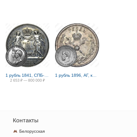
1 рубль 1841, СПБ-HI, свадьба Александра Николаевича
1 рубль 1896, АГ, коронация Николая II
2 653
₽
—
800 000
₽
Контакты
Белорусская