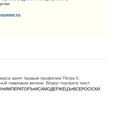
делки.
nummi.ru
верса занят правым профилем Петра II,
ный лавровым венком. Вокруг портрета текст:
•II•ИМПЕРАТОРЪ•ИСАМОДЕРЖЕЦЪ•ВСЕРОСIСКИ