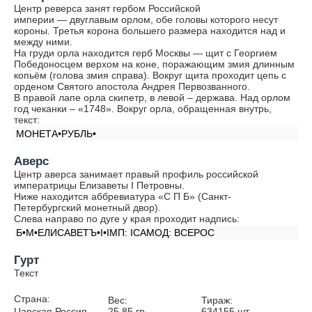
Центр реверса занят гербом Российской
империи — двуглавым орлом, обе головы которого несут
короны. Третья корона большего размера находится над и
между ними.
На груди орла находится герб Москвы — щит с Георгием
Победоносцем верхом на коне, поражающим змия длинным
копьём (голова змия справа). Вокруг щита проходит цепь с
орденом Святого апостола Андрея Первозванного.
В правой лапе орла скипетр, в левой – держава. Над орлом
год чеканки – «1748». Вокруг орла, обращенная внутрь,
текст:
МОНЕТА•РУБЛЬ•
Аверс
Центр аверса занимает правый профиль российской
императрицы Елизаветы I Петровны.
Ниже находится аббревиатура «С П Б» (Санкт-
Петербургский монетный двор).
Слева направо по дуге у края проходит надпись:
Б•М•ЕЛИСАВЕТЪ•I•IМП: IСАМОД: ВСЕРОС
Гурт
Текст
Страна:
Вес:
Тираж:
Царская Россия
25.85
гр.
634155
шт.