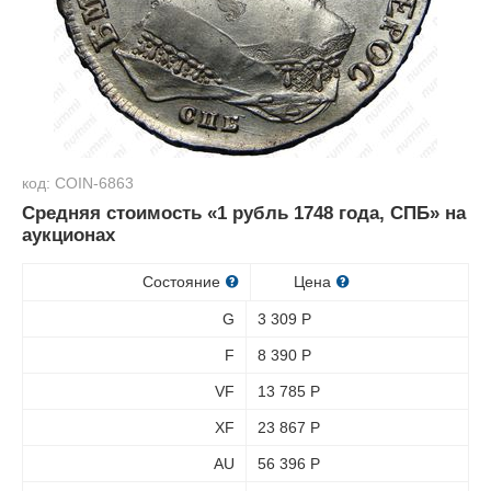
код: COIN-6863
Средняя стоимость «1 рубль 1748 года, СПБ» на
аукционах
Состояние
Цена
G
3 309
Р
F
8 390
Р
VF
13 785
Р
XF
23 867
Р
AU
56 396
Р