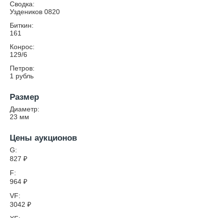
Сводка:
Уздеников 0820
Биткин:
161
Конрос:
129/6
Петров:
1 рубль
Размер
Диаметр:
23
мм
Цены аукционов
G:
827
₽
F:
964
₽
VF:
3042
₽