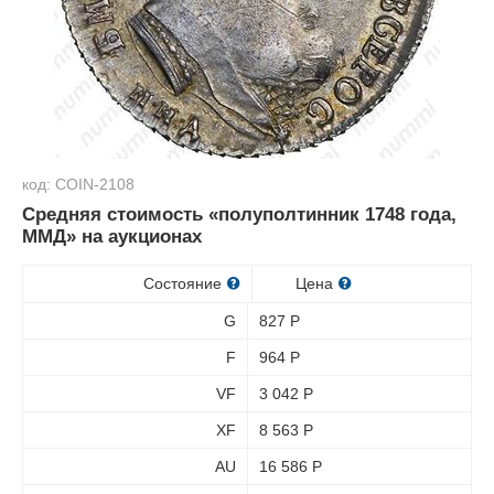
код: COIN-2108
Средняя стоимость «полуполтинник 1748 года,
ММД» на аукционах
Состояние
Цена
G
827
Р
F
964
Р
VF
3 042
Р
XF
8 563
Р
AU
16 586
Р