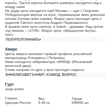
короны. Третья корона большего размера находится над и
между ними.
На груди орла находится герб Москвы — щит с Георгием
Победоносцем верхом на коне, поражающим змия длинным
копьём (голова змия справа). Вокруг щита проходит цепь с
орденом Святого апостола Андрея Первозванного.
В правой лапе орла скипетр, в левой – держава. Над орлом
год чеканки – «1748». Вокруг орла, обращенная внутрь,
текст:
ПОЛУПОЛТИННИКЪ•
Аверс
Центр аверса занимает правый профиль российской
императрицы Елизаветы I Петровны.
Ниже находится аббревиатура «М•М•Д» (Московский
монетный двор).
Слева направо по дуге у края проходит надпись:
Б•М•ЕЛИСАВЕТЪ•I•IМП: IСАМОД: ВСЕРОС:
Гурт
шнур влево
Страна:
Вес:
Тираж:
Царская Россия
6.46
гр.
599992
шт.