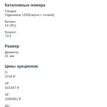
Каталожные номера
Сводка:
Уздеников 1259(черта с точкой)
Биткин:
14 (R1)
Конрос:
72/1
Размер
Диаметр:
41
мм
Цены аукционов
G:
3744
₽
VF:
415347
₽
XF:
1000361
₽
AU: