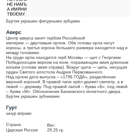
НЕ НАМЪ
А ИМЯНИ
ТВОЕМУ.
Буртик украшен фигурными зубцами.
Аверс
Центр аверса занят гербом Российской
империи — двуглавым орлом. Обе головы орла несут
короны, а третья корона большего размера находится над и
между головами.
На груди орла находится герб Москвы — щит с Георгием
Победоносцем верхом на коне, поражающим змия длинным
копьём (голова змия справа). Вокруг щита — цепь, несущая
орден Святого апостола Андрея Первозванного.
Над орлом дата выпуска – «1796 ГОДА», разделённая
верхней короной. В правой лапе орёл держит скипетр, а в
левой — державу. Под правой лапой – буква «Б», под левой
– буква «М». Обозначение Банковского монетного двора.
Буртик украшен зубчиками.
Гурт
шнур вправо
Страна:
Вес:
Царская Россия
29.25
гр.