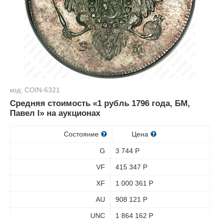
код: COIN-6321
Средняя стоимость «1 рубль 1796 года, БМ,
Павел I» на аукционах
Состояние
Цена
G
3 744
Р
VF
415 347
Р
XF
1 000 361
Р
AU
908 121
Р
UNC
1 864 162
Р